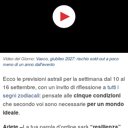
Video del Giorno:
Vasco, giubileo 2027: rischio sold-out a poco
meno di un anno dall'evento
Ecco le previsioni astrali per la settimana dal 10 al
16 settembre, con un invito di riflessione a
tutti i
segni zodiacali
: pensate alle
cinque condizioni
che secondo voi sono necessarie
per un mondo
.
ideale
La tua parola d’ordine sarà
,
Ariete –
“resilienza”