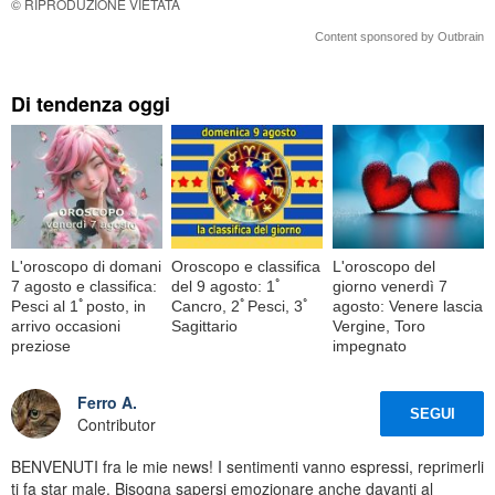
© RIPRODUZIONE VIETATA
Content sponsored by Outbrain
Di tendenza oggi
L'oroscopo di domani
Oroscopo e classifica
L'oroscopo del
7 agosto e classifica:
del 9 agosto: 1ﾟ
giorno venerdì 7
Pesci al 1ﾟposto, in
Cancro, 2ﾟPesci, 3ﾟ
agosto: Venere lascia
arrivo occasioni
Sagittario
Vergine, Toro
preziose
impegnato
Ferro A.
SEGUI
Contributor
BENVENUTI fra le mie news! I sentimenti vanno espressi, reprimerli
ti fa star male. Bisogna sapersi emozionare anche davanti al