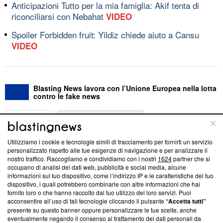
Anticipazioni Tutto per la mia famiglia: Akif tenta di
riconciliarsi con Nebahat
VIDEO
Spoiler Forbidden fruit: Yildiz chiede aiuto a Cansu
VIDEO
Blasting News lavora con l’Unione Europea nella lotta
contro le fake news
ABOUT
LINEA EDITORIALE
Utilizziamo i cookie e tecnologie simili di tracciamento per fornirti un servizio
Questa sezione offre informazioni trasparenti su Blasting
personalizzato rispetto alle tue esigenze di navigazione e per analizzare il
nostro traffico. Raccogliamo e condividiamo con i nostri
1624
partner che si
News, sui nostri processi editoriali e su come ci impegniamo a
occupano di analisi dei dati web, pubblicità e social media, alcune
creare news di qualità. Inoltre, afferma la nostra aderenza a
informazioni sul tuo dispositivo, come l’indirizzo IP e le caratteristiche del tuo
‘Trust Project - News with Integrity’
Blasting News non è
dispositivo, i quali potrebbero combinarle con altre informazioni che hai
ancora membro del programma, ma ha richiesto di farne
fornito loro o che hanno raccolto dal tuo utilizzo dei loro servizi. Puoi
parte; Trust Project non ha ancora effettuato una verifica di
acconsentire all’uso di tali tecnologie cliccando il pulsante
“Accetta tutti”
conformità agli standard.
presente su questo banner oppure personalizzare le tue scelte, anche
eventualmente negando il consenso al trattamento dei dati personali da