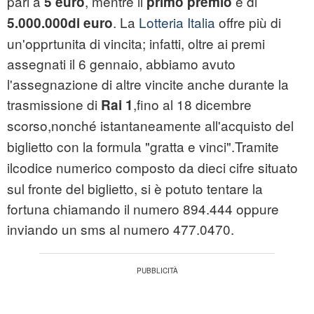
pari a
, mentre il
è di
5 euro
primo premio
. La
Lotteria Italia
offre più di
5.000.000
di euro
un'opprtunita di vincita; infatti, oltre ai premi
assegnati il 6 gennaio, abbiamo avuto
l'assegnazione di altre vincite anche durante la
trasmissione di
,
fino al 18 dicembre
Rai 1
scorso,
nonché istantaneamente all'acquisto del
biglietto con la formula "gratta e vinci".
Tramite
il
codice numerico composto da dieci cifre situato
sul fronte del biglietto, si è potuto tentare la
fortuna chiamando il numero 894.444 oppure
inviando un sms al numero 477.0470.