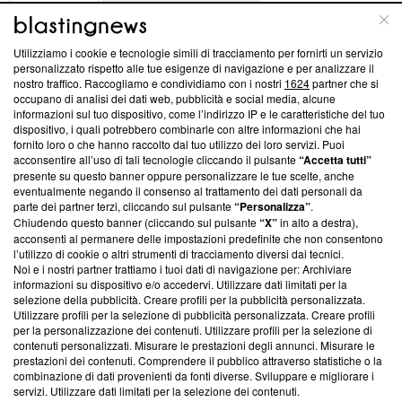
ABOUT
LINEA EDITORIALE
Utilizziamo i cookie e tecnologie simili di tracciamento per fornirti un servizio
Questa sezione offre informazioni trasparenti su Blasting
personalizzato rispetto alle tue esigenze di navigazione e per analizzare il
nostro traffico. Raccogliamo e condividiamo con i nostri
1624
partner che si
News, sui nostri processi editoriali e su come ci impegniamo a
occupano di analisi dei dati web, pubblicità e social media, alcune
creare news di qualità. Inoltre, afferma la nostra aderenza a
informazioni sul tuo dispositivo, come l’indirizzo IP e le caratteristiche del tuo
‘Trust Project - News with Integrity’
Blasting News non è
dispositivo, i quali potrebbero combinarle con altre informazioni che hai
ancora membro del programma, ma ha richiesto di farne
fornito loro o che hanno raccolto dal tuo utilizzo dei loro servizi. Puoi
parte; Trust Project non ha ancora effettuato una verifica di
acconsentire all’uso di tali tecnologie cliccando il pulsante
“Accetta tutti”
conformità agli standard.
presente su questo banner oppure personalizzare le tue scelte, anche
eventualmente negando il consenso al trattamento dei dati personali da
parte dei partner terzi, cliccando sul pulsante
“Personalizza”
.
Su di noi
Chiudendo questo banner (cliccando sul pulsante
“X”
in alto a destra),
acconsenti al permanere delle impostazioni predefinite che non consentono
Team editoriale
l’utilizzo di cookie o altri strumenti di tracciamento diversi dai tecnici.
Noi e i nostri partner trattiamo i tuoi dati di navigazione per: Archiviare
Corporate
informazioni su dispositivo e/o accedervi. Utilizzare dati limitati per la
selezione della pubblicità. Creare profili per la pubblicità personalizzata.
Redazione
Utilizzare profili per la selezione di pubblicità personalizzata. Creare profili
per la personalizzazione dei contenuti. Utilizzare profili per la selezione di
Informativa Privacy
contenuti personalizzati. Misurare le prestazioni degli annunci. Misurare le
prestazioni dei contenuti. Comprendere il pubblico attraverso statistiche o la
Cookie Policy
combinazione di dati provenienti da fonti diverse. Sviluppare e migliorare i
servizi. Utilizzare dati limitati per la selezione dei contenuti.
Blasting SA, IDI CHE-247.845.224, Via Carlo Frasca, 3 - 6900