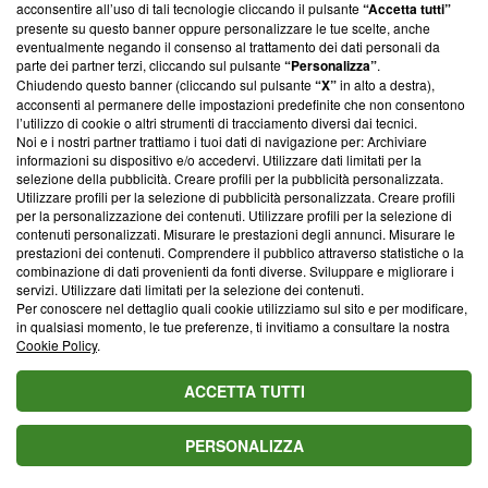
parte; Trust Project non ha ancora effettuato una verifica di
acconsentire all’uso di tali tecnologie cliccando il pulsante
“Accetta tutti”
conformità agli standard.
presente su questo banner oppure personalizzare le tue scelte, anche
eventualmente negando il consenso al trattamento dei dati personali da
parte dei partner terzi, cliccando sul pulsante
“Personalizza”
.
Su di noi
Chiudendo questo banner (cliccando sul pulsante
“X”
in alto a destra),
acconsenti al permanere delle impostazioni predefinite che non consentono
Team editoriale
l’utilizzo di cookie o altri strumenti di tracciamento diversi dai tecnici.
Noi e i nostri partner trattiamo i tuoi dati di navigazione per: Archiviare
Corporate
informazioni su dispositivo e/o accedervi. Utilizzare dati limitati per la
selezione della pubblicità. Creare profili per la pubblicità personalizzata.
Redazione
Utilizzare profili per la selezione di pubblicità personalizzata. Creare profili
per la personalizzazione dei contenuti. Utilizzare profili per la selezione di
Informativa Privacy
contenuti personalizzati. Misurare le prestazioni degli annunci. Misurare le
prestazioni dei contenuti. Comprendere il pubblico attraverso statistiche o la
Cookie Policy
combinazione di dati provenienti da fonti diverse. Sviluppare e migliorare i
servizi. Utilizzare dati limitati per la selezione dei contenuti.
Blasting SA, IDI CHE-247.845.224, Via Carlo Frasca, 3 - 6900
Per conoscere nel dettaglio quali cookie utilizziamo sul sito e per modificare,
Lugano (Svizzera) Tel:
+39 0690258937
in qualsiasi momento, le tue preferenze, ti invitiamo a consultare la nostra
Cookie Policy
.
© 2026 Blasting News
ACCETTA TUTTI
PERSONALIZZA