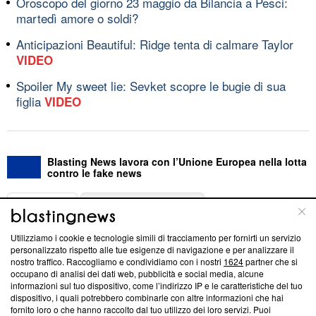
Oroscopo del giorno 23 maggio da Bilancia a Pesci:
martedì amore o soldi?
Anticipazioni Beautiful: Ridge tenta di calmare Taylor
VIDEO
Spoiler My sweet lie: Sevket scopre le bugie di sua
figlia
VIDEO
Blasting News lavora con l’Unione Europea nella lotta
contro le fake news
ABOUT
LINEA EDITORIALE
Utilizziamo i cookie e tecnologie simili di tracciamento per fornirti un servizio
Questa sezione offre informazioni trasparenti su Blasting
personalizzato rispetto alle tue esigenze di navigazione e per analizzare il
nostro traffico. Raccogliamo e condividiamo con i nostri
1624
partner che si
News, sui nostri processi editoriali e su come ci impegniamo a
occupano di analisi dei dati web, pubblicità e social media, alcune
creare news di qualità. Inoltre, afferma la nostra aderenza a
informazioni sul tuo dispositivo, come l’indirizzo IP e le caratteristiche del tuo
‘Trust Project - News with Integrity’
Blasting News non è
dispositivo, i quali potrebbero combinarle con altre informazioni che hai
ancora membro del programma, ma ha richiesto di farne
fornito loro o che hanno raccolto dal tuo utilizzo dei loro servizi. Puoi