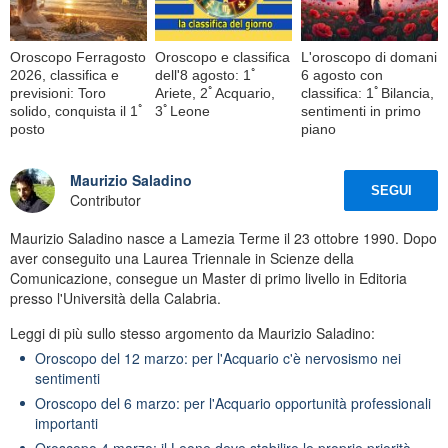
Oroscopo Ferragosto
Oroscopo e classifica
L'oroscopo di domani
2026, classifica e
dell'8 agosto: 1ﾟ
6 agosto con
previsioni: Toro
Ariete, 2ﾟAcquario,
classifica: 1ﾟBilancia,
solido, conquista il 1ﾟ
3ﾟLeone
sentimenti in primo
posto
piano
Maurizio Saladino
SEGUI
Contributor
Maurizio Saladino nasce a Lamezia Terme il 23 ottobre 1990. Dopo
aver conseguito una Laurea Triennale in Scienze della
Comunicazione, consegue un Master di primo livello in Editoria
presso l'Università della Calabria.
Leggi di più sullo stesso argomento da Maurizio Saladino:
Oroscopo del 12 marzo: per l'Acquario c'è nervosismo nei
sentimenti
Oroscopo del 6 marzo: per l'Acquario opportunità professionali
importanti
Oroscopo 4 marzo: il Leone deve stabilire le proprie priorità