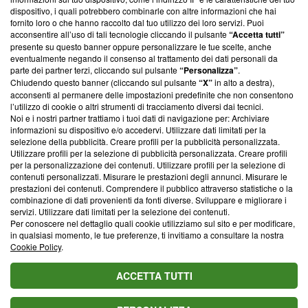
‘Trust Project - News with Integrity’
Blasting News non è
dispositivo, i quali potrebbero combinarle con altre informazioni che hai
fornito loro o che hanno raccolto dal tuo utilizzo dei loro servizi. Puoi
ancora membro del programma, ma ha richiesto di farne
acconsentire all’uso di tali tecnologie cliccando il pulsante
“Accetta tutti”
parte; Trust Project non ha ancora effettuato una verifica di
presente su questo banner oppure personalizzare le tue scelte, anche
conformità agli standard.
eventualmente negando il consenso al trattamento dei dati personali da
parte dei partner terzi, cliccando sul pulsante
“Personalizza”
.
Su di noi
Chiudendo questo banner (cliccando sul pulsante
“X”
in alto a destra),
acconsenti al permanere delle impostazioni predefinite che non consentono
Team editoriale
l’utilizzo di cookie o altri strumenti di tracciamento diversi dai tecnici.
Noi e i nostri partner trattiamo i tuoi dati di navigazione per: Archiviare
Corporate
informazioni su dispositivo e/o accedervi. Utilizzare dati limitati per la
selezione della pubblicità. Creare profili per la pubblicità personalizzata.
Redazione
Utilizzare profili per la selezione di pubblicità personalizzata. Creare profili
per la personalizzazione dei contenuti. Utilizzare profili per la selezione di
Informativa Privacy
contenuti personalizzati. Misurare le prestazioni degli annunci. Misurare le
prestazioni dei contenuti. Comprendere il pubblico attraverso statistiche o la
Cookie Policy
combinazione di dati provenienti da fonti diverse. Sviluppare e migliorare i
servizi. Utilizzare dati limitati per la selezione dei contenuti.
Per conoscere nel dettaglio quali cookie utilizziamo sul sito e per modificare,
Blasting SA, IDI CHE-247.845.224, Via Carlo Frasca, 3 - 6900
in qualsiasi momento, le tue preferenze, ti invitiamo a consultare la nostra
Lugano (Svizzera) Tel:
+39 0690258937
Cookie Policy
.
© 2026 Blasting News
ACCETTA TUTTI