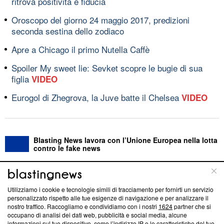
ritrova positività e fiducia
Oroscopo del giorno 24 maggio 2017, predizioni
seconda sestina dello zodiaco
Apre a Chicago il primo Nutella Caffè
Spoiler My sweet lie: Sevket scopre le bugie di sua
figlia
VIDEO
Eurogol di Zhegrova, la Juve batte il Chelsea
VIDEO
Blasting News lavora con l’Unione Europea nella lotta
contro le fake news
ABOUT
LINEA EDITORIALE
Utilizziamo i cookie e tecnologie simili di tracciamento per fornirti un servizio
personalizzato rispetto alle tue esigenze di navigazione e per analizzare il
Questa sezione offre informazioni trasparenti su Blasting
nostro traffico. Raccogliamo e condividiamo con i nostri
1624
partner che si
News, sui nostri processi editoriali e su come ci impegniamo a
occupano di analisi dei dati web, pubblicità e social media, alcune
creare news di qualità. Inoltre, afferma la nostra aderenza a
informazioni sul tuo dispositivo, come l’indirizzo IP e le caratteristiche del tuo