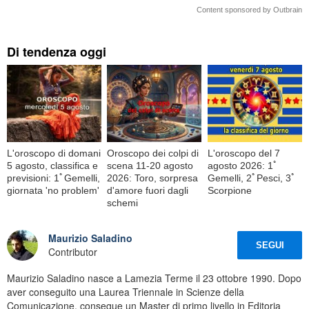
Content sponsored by Outbrain
Di tendenza oggi
L'oroscopo di domani
Oroscopo dei colpi di
L'oroscopo del 7
5 agosto, classifica e
scena 11-20 agosto
agosto 2026: 1ﾟ
previsioni: 1ﾟGemelli,
2026: Toro, sorpresa
Gemelli, 2ﾟPesci, 3ﾟ
giornata 'no problem'
d'amore fuori dagli
Scorpione
schemi
Maurizio Saladino
SEGUI
Contributor
Maurizio Saladino nasce a Lamezia Terme il 23 ottobre 1990. Dopo
aver conseguito una Laurea Triennale in Scienze della
Comunicazione, consegue un Master di primo livello in Editoria