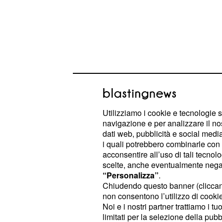
Utilizziamo i cookie e tecnologie s
navigazione e per analizzare il no
Lasciatevi andare le nuove emozion
dati web, pubblicità e social media,
prudenza. Al lavoro il cielo è decis
i quali potrebbero combinarle con a
belle proposte. La serata sarà sotto
acconsentire all’uso di tali tecnol
scelte, anche eventualmente negand
“Personalizza”
.
è una giornata di
Gemelli:
stanche
Chiudendo questo banner (clicca
di discutere con il partner. Anche l
non consentono l’utilizzo di cookie 
risentire di questo periodo. Cercate
Noi e i nostri partner trattiamo i t
limitati per la selezione della pubb
riflettere. Al lavoro, potreste arrab