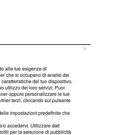
tto alle tue esigenze di
er che si occupano di analisi dei
caratteristiche del tuo dispositivo,
 utilizzo dei loro servizi. Puoi
ner oppure personalizzare le tue
tner terzi, cliccando sul pulsante
delle impostazioni predefinite che
e/o accedervi. Utilizzare dati
rofili per la selezione di pubblicità