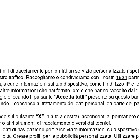
imili di tracciamento per fornirti un servizio personalizzato rispe
stro traffico. Raccogliamo e condividiamo con i nostri
1624
partn
i, abbandonate la troppa
 alcune informazioni sul tuo dispositivo, come l’indirizzo IP e le 
amente forte e arrivano
ltre informazioni che hai fornito loro o che hanno raccolto dal tuo
tono, cercate relax.
ogie cliccando il pulsante
“Accetta tutti”
presente su questo ban
o il consenso al trattamento dei dati personali da parte dei par
evitate di parlare e
zza,
ndo sul pulsante
“X”
in alto a destra), acconsenti al permanere 
e coppie forti possono
o altri strumenti di tracciamento diversi dai tecnici.
 di fermarvi un attimo e
uoi dati di navigazione per: Archiviare informazioni su dispositivo 
licità. Creare profili per la pubblicità personalizzata. Utilizzare p
biarvi con qualcuno che