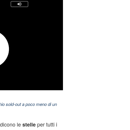
hio sold-out a poco meno di un
 dicono le
per tutti i
stelle