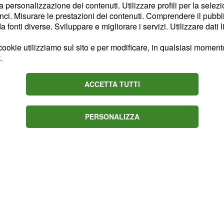
la personalizzazione dei contenuti. Utilizzare profili per la selez
ci. Misurare le prestazioni dei contenuti. Comprendere il pubblic
fonti diverse. Sviluppare e migliorare i servizi. Utilizzare dati l
 delle richieste, i
ookie utilizziamo sul sito e per modificare, in qualsiasi momento,
 voi siete in balia delle
.
, non stancatevi troppo.
on sbaglia.
ACCETTA TUTTI
contri, ma dipende dalle
PERSONALIZZA