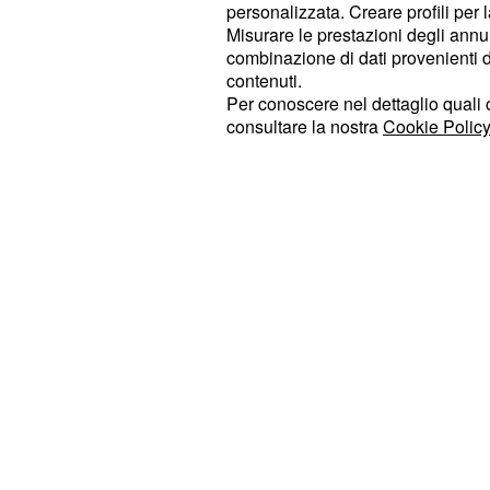
personalizzata. Creare profili per 
non fai il gioco che vorreste voi.
Misurare le prestazioni degli annun
combinazione di dati provenienti da 
è la giornata ideale per fare
Cancro:
contenuti.
Per conoscere nel dettaglio quali c
sentimenti non sono facili da gestire,
consultare la nostra
Cookie Policy
emozioni. La serata sarà favorevole
Al
chi riconferma un lavoro n
lavoro
questo cielo regala degli in
Leone:
circostanze e dalla volontà.