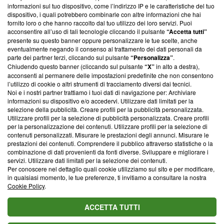
creare news di qualità. Inoltre, afferma la nostra aderenza a
informazioni sul tuo dispositivo, come l’indirizzo IP e le caratteristiche del tuo
‘Trust Project - News with Integrity’
Blasting News non è
dispositivo, i quali potrebbero combinarle con altre informazioni che hai
ancora membro del programma, ma ha richiesto di farne
fornito loro o che hanno raccolto dal tuo utilizzo dei loro servizi. Puoi
parte; Trust Project non ha ancora effettuato una verifica di
acconsentire all’uso di tali tecnologie cliccando il pulsante
“Accetta tutti”
conformità agli standard.
presente su questo banner oppure personalizzare le tue scelte, anche
eventualmente negando il consenso al trattamento dei dati personali da
parte dei partner terzi, cliccando sul pulsante
“Personalizza”
.
Su di noi
Chiudendo questo banner (cliccando sul pulsante
“X”
in alto a destra),
acconsenti al permanere delle impostazioni predefinite che non consentono
Team editoriale
l’utilizzo di cookie o altri strumenti di tracciamento diversi dai tecnici.
Noi e i nostri partner trattiamo i tuoi dati di navigazione per: Archiviare
Corporate
informazioni su dispositivo e/o accedervi. Utilizzare dati limitati per la
selezione della pubblicità. Creare profili per la pubblicità personalizzata.
Redazione
Utilizzare profili per la selezione di pubblicità personalizzata. Creare profili
per la personalizzazione dei contenuti. Utilizzare profili per la selezione di
Informativa Privacy
contenuti personalizzati. Misurare le prestazioni degli annunci. Misurare le
prestazioni dei contenuti. Comprendere il pubblico attraverso statistiche o la
Cookie Policy
combinazione di dati provenienti da fonti diverse. Sviluppare e migliorare i
servizi. Utilizzare dati limitati per la selezione dei contenuti.
Blasting SA, IDI CHE-247.845.224, Via Carlo Frasca, 3 - 6900
Per conoscere nel dettaglio quali cookie utilizziamo sul sito e per modificare,
Lugano (Svizzera) Tel:
+39 0690258937
in qualsiasi momento, le tue preferenze, ti invitiamo a consultare la nostra
Cookie Policy
.
© 2026 Blasting News
ACCETTA TUTTI