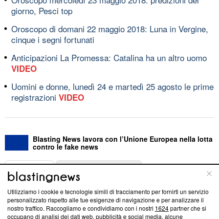
giorno, Pesci top
Oroscopo di domani 22 maggio 2018: Luna in Vergine,
cinque i segni fortunati
Anticipazioni La Promessa: Catalina ha un altro uomo
VIDEO
Uomini e donne, lunedì 24 e martedì 25 agosto le prime
registrazioni
VIDEO
Blasting News lavora con l’Unione Europea nella lotta
contro le fake news
ABOUT
LINEA EDITORIALE
Utilizziamo i cookie e tecnologie simili di tracciamento per fornirti un servizio
Questa sezione offre informazioni trasparenti su Blasting
personalizzato rispetto alle tue esigenze di navigazione e per analizzare il
nostro traffico. Raccogliamo e condividiamo con i nostri
1624
partner che si
News, sui nostri processi editoriali e su come ci impegniamo a
occupano di analisi dei dati web, pubblicità e social media, alcune