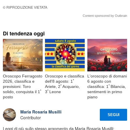
© RIPRODUZIONE VIETATA
Content sponsored by Outbrain
Di tendenza oggi
Oroscopo Ferragosto
Oroscopo e classifica
L'oroscopo di domani
2026, classifica e
dell'8 agosto: 1ﾟ
6 agosto con
previsioni: Toro
Ariete, 2ﾟAcquario,
classifica: 1ﾟBilancia,
solido, conquista il 1ﾟ
3ﾟLeone
sentimenti in primo
posto
piano
Maria Rosaria Musilli
SEGUI
Contributor
Leggi di più sullo stesso argomento da Maria Rosaria Musilli: