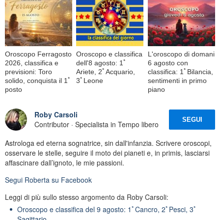
Oroscopo Ferragosto
Oroscopo e classifica
L'oroscopo di domani
2026, classifica e
dell'8 agosto: 1ﾟ
6 agosto con
previsioni: Toro
Ariete, 2ﾟAcquario,
classifica: 1ﾟBilancia,
solido, conquista il 1ﾟ
3ﾟLeone
sentimenti in primo
posto
piano
Roby Carsoli
SEGUI
Contributor · Specialista in Tempo libero
Astrologa ed eterna sognatrice, sin dall'infanzia. Scrivere oroscopi,
osservare le stelle, seguire il moto dei pianeti e, in primis, lasciarsi
affascinare dall’ignoto, le mie passioni.
Segui
Roberta
su Facebook
Leggi di più sullo stesso argomento da Roby Carsoli:
Oroscopo e classifica del 9 agosto: 1ﾟCancro, 2ﾟPesci, 3ﾟ
Sagittario