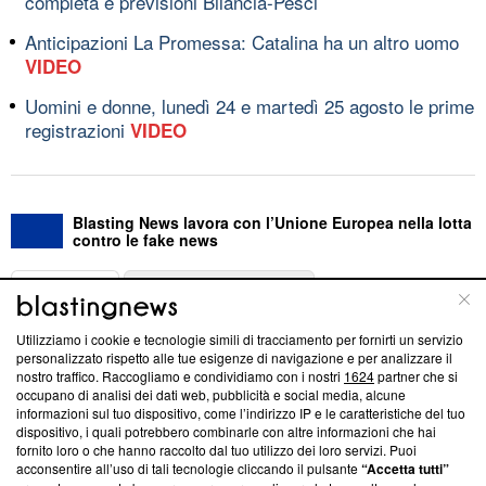
completa e previsioni Bilancia-Pesci
Anticipazioni La Promessa: Catalina ha un altro uomo
VIDEO
Uomini e donne, lunedì 24 e martedì 25 agosto le prime
registrazioni
VIDEO
Blasting News lavora con l’Unione Europea nella lotta
contro le fake news
ABOUT
LINEA EDITORIALE
Utilizziamo i cookie e tecnologie simili di tracciamento per fornirti un servizio
Questa sezione offre informazioni trasparenti su Blasting
personalizzato rispetto alle tue esigenze di navigazione e per analizzare il
nostro traffico. Raccogliamo e condividiamo con i nostri
1624
partner che si
News, sui nostri processi editoriali e su come ci impegniamo a
occupano di analisi dei dati web, pubblicità e social media, alcune
creare news di qualità. Inoltre, afferma la nostra aderenza a
informazioni sul tuo dispositivo, come l’indirizzo IP e le caratteristiche del tuo
‘Trust Project - News with Integrity’
Blasting News non è
dispositivo, i quali potrebbero combinarle con altre informazioni che hai
ancora membro del programma, ma ha richiesto di farne
fornito loro o che hanno raccolto dal tuo utilizzo dei loro servizi. Puoi
parte; Trust Project non ha ancora effettuato una verifica di
acconsentire all’uso di tali tecnologie cliccando il pulsante
“Accetta tutti”