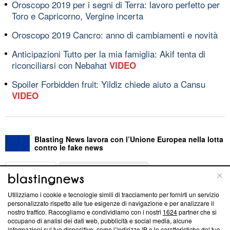
Oroscopo 2019 per i segni di Terra: lavoro perfetto per
Toro e Capricorno, Vergine incerta
Oroscopo 2019 Cancro: anno di cambiamenti e novità
Anticipazioni Tutto per la mia famiglia: Akif tenta di
riconciliarsi con Nebahat
VIDEO
Spoiler Forbidden fruit: Yildiz chiede aiuto a Cansu
VIDEO
Blasting News lavora con l’Unione Europea nella lotta
contro le fake news
ABOUT
LINEA EDITORIALE
Utilizziamo i cookie e tecnologie simili di tracciamento per fornirti un servizio
Questa sezione offre informazioni trasparenti su Blasting
personalizzato rispetto alle tue esigenze di navigazione e per analizzare il
nostro traffico. Raccogliamo e condividiamo con i nostri
1624
partner che si
News, sui nostri processi editoriali e su come ci impegniamo a
occupano di analisi dei dati web, pubblicità e social media, alcune
creare news di qualità. Inoltre, afferma la nostra aderenza a
informazioni sul tuo dispositivo, come l’indirizzo IP e le caratteristiche del tuo