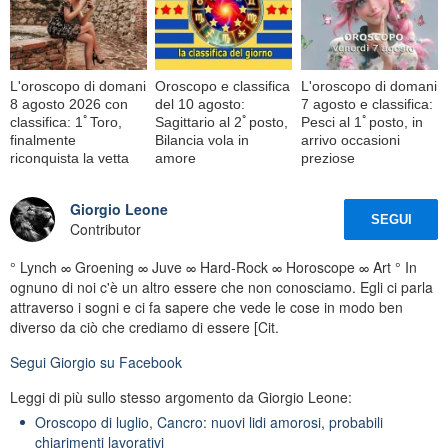
L'oroscopo di domani
Oroscopo e classifica
L'oroscopo di domani
8 agosto 2026 con
del 10 agosto:
7 agosto e classifica:
classifica: 1ﾟToro,
Sagittario al 2ﾟposto,
Pesci al 1ﾟposto, in
finalmente
Bilancia vola in
arrivo occasioni
riconquista la vetta
amore
preziose
Giorgio Leone
SEGUI
Contributor
° Lynch ∞ Groening ∞ Juve ∞ Hard-Rock ∞ Horoscope ∞ Art ° In
ognuno di noi c'è un altro essere che non conosciamo. Egli ci parla
attraverso i sogni e ci fa sapere che vede le cose in modo ben
diverso da ciò che crediamo di essere [Cit.
Segui
Giorgio
su Facebook
Leggi di più sullo stesso argomento da Giorgio Leone:
Oroscopo di luglio, Cancro: nuovi lidi amorosi, probabili
chiarimenti lavorativi