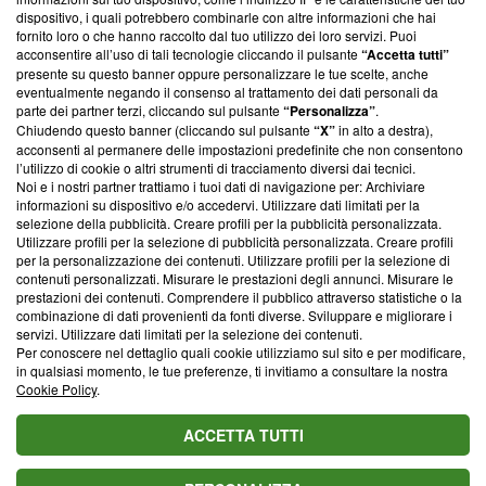
‘Trust Project - News with Integrity’
Blasting News non è
dispositivo, i quali potrebbero combinarle con altre informazioni che hai
ancora membro del programma, ma ha richiesto di farne
fornito loro o che hanno raccolto dal tuo utilizzo dei loro servizi. Puoi
parte; Trust Project non ha ancora effettuato una verifica di
acconsentire all’uso di tali tecnologie cliccando il pulsante
“Accetta tutti”
conformità agli standard.
presente su questo banner oppure personalizzare le tue scelte, anche
eventualmente negando il consenso al trattamento dei dati personali da
parte dei partner terzi, cliccando sul pulsante
“Personalizza”
.
Su di noi
Chiudendo questo banner (cliccando sul pulsante
“X”
in alto a destra),
acconsenti al permanere delle impostazioni predefinite che non consentono
Team editoriale
l’utilizzo di cookie o altri strumenti di tracciamento diversi dai tecnici.
Noi e i nostri partner trattiamo i tuoi dati di navigazione per: Archiviare
Corporate
informazioni su dispositivo e/o accedervi. Utilizzare dati limitati per la
selezione della pubblicità. Creare profili per la pubblicità personalizzata.
Redazione
Utilizzare profili per la selezione di pubblicità personalizzata. Creare profili
per la personalizzazione dei contenuti. Utilizzare profili per la selezione di
Informativa Privacy
contenuti personalizzati. Misurare le prestazioni degli annunci. Misurare le
prestazioni dei contenuti. Comprendere il pubblico attraverso statistiche o la
Cookie Policy
combinazione di dati provenienti da fonti diverse. Sviluppare e migliorare i
servizi. Utilizzare dati limitati per la selezione dei contenuti.
Blasting SA, IDI CHE-247.845.224, Via Carlo Frasca, 3 - 6900
Per conoscere nel dettaglio quali cookie utilizziamo sul sito e per modificare,
Lugano (Svizzera) Tel:
+39 0690258937
in qualsiasi momento, le tue preferenze, ti invitiamo a consultare la nostra
Cookie Policy
.
© 2026 Blasting News
ACCETTA TUTTI