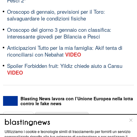
Pesci 2°
Oroscopo di gennaio, previsioni per il Toro:
salvaguardare le condizioni fisiche
Oroscopo del giorno 3 gennaio con classifica:
interessante giovedì per Bilancia e Pesci
Anticipazioni Tutto per la mia famiglia: Akif tenta di
riconciliarsi con Nebahat
VIDEO
Spoiler Forbidden fruit: Yildiz chiede aiuto a Cansu
VIDEO
Blasting News lavora con l’Unione Europea nella lotta
contro le fake news
ABOUT
LINEA EDITORIALE
Utilizziamo i cookie e tecnologie simili di tracciamento per fornirti un servizio
Questa sezione offre informazioni trasparenti su Blasting
personalizzato rispetto alle tue esigenze di navigazione e per analizzare il