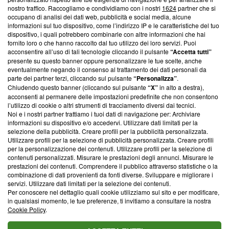
nostro traffico. Raccogliamo e condividiamo con i nostri
1624
partner che si
News, sui nostri processi editoriali e su come ci impegniamo a
occupano di analisi dei dati web, pubblicità e social media, alcune
creare news di qualità. Inoltre, afferma la nostra aderenza a
informazioni sul tuo dispositivo, come l’indirizzo IP e le caratteristiche del tuo
‘Trust Project - News with Integrity’
Blasting News non è
dispositivo, i quali potrebbero combinarle con altre informazioni che hai
ancora membro del programma, ma ha richiesto di farne
fornito loro o che hanno raccolto dal tuo utilizzo dei loro servizi. Puoi
parte; Trust Project non ha ancora effettuato una verifica di
acconsentire all’uso di tali tecnologie cliccando il pulsante
“Accetta tutti”
conformità agli standard.
presente su questo banner oppure personalizzare le tue scelte, anche
eventualmente negando il consenso al trattamento dei dati personali da
parte dei partner terzi, cliccando sul pulsante
“Personalizza”
.
Su di noi
Chiudendo questo banner (cliccando sul pulsante
“X”
in alto a destra),
acconsenti al permanere delle impostazioni predefinite che non consentono
Team editoriale
l’utilizzo di cookie o altri strumenti di tracciamento diversi dai tecnici.
Noi e i nostri partner trattiamo i tuoi dati di navigazione per: Archiviare
Corporate
informazioni su dispositivo e/o accedervi. Utilizzare dati limitati per la
selezione della pubblicità. Creare profili per la pubblicità personalizzata.
Redazione
Utilizzare profili per la selezione di pubblicità personalizzata. Creare profili
per la personalizzazione dei contenuti. Utilizzare profili per la selezione di
Informativa Privacy
contenuti personalizzati. Misurare le prestazioni degli annunci. Misurare le
prestazioni dei contenuti. Comprendere il pubblico attraverso statistiche o la
Cookie Policy
combinazione di dati provenienti da fonti diverse. Sviluppare e migliorare i
servizi. Utilizzare dati limitati per la selezione dei contenuti.
Blasting SA, IDI CHE-247.845.224, Via Carlo Frasca, 3 - 6900
Per conoscere nel dettaglio quali cookie utilizziamo sul sito e per modificare,
Lugano (Svizzera) Tel:
+39 0690258937
in qualsiasi momento, le tue preferenze, ti invitiamo a consultare la nostra
Cookie Policy
.
© 2026 Blasting News