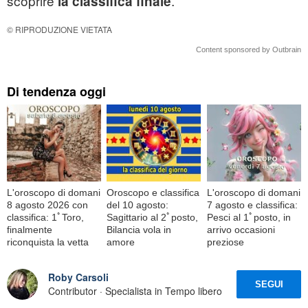
scoprire
.
la classifica finale
© RIPRODUZIONE VIETATA
Content sponsored by Outbrain
Di tendenza oggi
L'oroscopo di domani
Oroscopo e classifica
L'oroscopo di domani
8 agosto 2026 con
del 10 agosto:
7 agosto e classifica:
classifica: 1ﾟToro,
Sagittario al 2ﾟposto,
Pesci al 1ﾟposto, in
finalmente
Bilancia vola in
arrivo occasioni
riconquista la vetta
amore
preziose
Roby Carsoli
SEGUI
Contributor · Specialista in Tempo libero