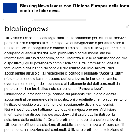
Blasting News lavora con l’Unione Europea nella lotta
contro le fake news
ABOUT
LINEA EDITORIALE
Utilizziamo i cookie e tecnologie simili di tracciamento per fornirti un servizio
Questa sezione offre informazioni trasparenti su Blasting
personalizzato rispetto alle tue esigenze di navigazione e per analizzare il
nostro traffico. Raccogliamo e condividiamo con i nostri
1624
partner che si
News, sui nostri processi editoriali e su come ci impegniamo a
occupano di analisi dei dati web, pubblicità e social media, alcune
creare news di qualità. Inoltre, afferma la nostra aderenza a
informazioni sul tuo dispositivo, come l’indirizzo IP e le caratteristiche del tuo
‘Trust Project - News with Integrity’
Blasting News non è
dispositivo, i quali potrebbero combinarle con altre informazioni che hai
ancora membro del programma, ma ha richiesto di farne
fornito loro o che hanno raccolto dal tuo utilizzo dei loro servizi. Puoi
parte; Trust Project non ha ancora effettuato una verifica di
acconsentire all’uso di tali tecnologie cliccando il pulsante
“Accetta tutti”
conformità agli standard.
presente su questo banner oppure personalizzare le tue scelte, anche
eventualmente negando il consenso al trattamento dei dati personali da
parte dei partner terzi, cliccando sul pulsante
“Personalizza”
.
Su di noi
Chiudendo questo banner (cliccando sul pulsante
“X”
in alto a destra),
acconsenti al permanere delle impostazioni predefinite che non consentono
Team editoriale
l’utilizzo di cookie o altri strumenti di tracciamento diversi dai tecnici.
Noi e i nostri partner trattiamo i tuoi dati di navigazione per: Archiviare
Corporate
informazioni su dispositivo e/o accedervi. Utilizzare dati limitati per la
selezione della pubblicità. Creare profili per la pubblicità personalizzata.
Redazione
Utilizzare profili per la selezione di pubblicità personalizzata. Creare profili
per la personalizzazione dei contenuti. Utilizzare profili per la selezione di
Informativa Privacy