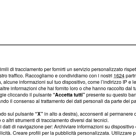
imili di tracciamento per fornirti un servizio personalizzato rispe
stro traffico. Raccogliamo e condividiamo con i nostri
1624
partn
 alcune informazioni sul tuo dispositivo, come l’indirizzo IP e le 
ltre informazioni che hai fornito loro o che hanno raccolto dal tuo
lari, ma nessuna porterà
ogie cliccando il pulsante
“Accetta tutti”
presente su questo ban
o il consenso al trattamento dei dati personali da parte dei par
la famiglia e gli amici
ndo sul pulsante
“X”
in alto a destra), acconsenti al permanere 
o altri strumenti di tracciamento diversi dai tecnici.
elle vostre idee. Non
uoi dati di navigazione per: Archiviare informazioni su dispositivo 
licità. Creare profili per la pubblicità personalizzata. Utilizzare p
, anche se la famiglia e