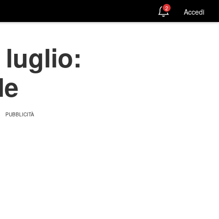
2
Accedi
 luglio:
le