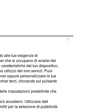
tto alle tue esigenze di
er che si occupano di analisi dei
caratteristiche del tuo dispositivo,
 utilizzo dei loro servizi. Puoi
ner oppure personalizzare le tue
tner terzi, cliccando sul pulsante
delle impostazioni predefinite che
e/o accedervi. Utilizzare dati
rofili per la selezione di pubblicità