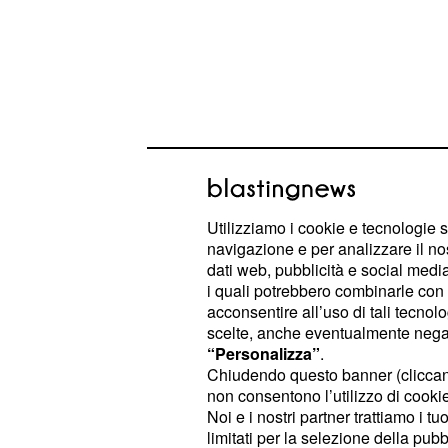
Utilizziamo i cookie e tecnologie s
navigazione e per analizzare il no
dati web, pubblicità e social media,
i quali potrebbero combinarle con a
Svilupperete delle simpatie partico
acconsentire all’uso di tali tecnol
scelte, anche eventualmente negand
a un risultato concreto. Per fortuna, 
“Personalizza”
.
non vi lasceranno soli.
Chiudendo questo banner (clicca
non consentono l’utilizzo di cookie 
: sarete fermamente convinti d
Toro
Noi e i nostri partner trattiamo i t
limitati per la selezione della pubb
vorrete rivedere la vostra posizione