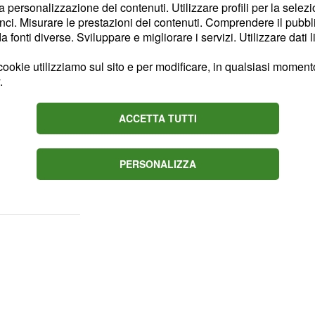
la personalizzazione dei contenuti. Utilizzare profili per la selez
i piano. Il quadro astrale
ci. Misurare le prestazioni dei contenuti. Comprendere il pubblic
elte eccessivamente
fonti diverse. Sviluppare e migliorare i servizi. Utilizzare dati l
spiacevoli conseguenze.
ookie utilizziamo sul sito e per modificare, in qualsiasi momento,
.
ontare nuove sfide.
avoro. Non avrete alcuna
ACCETTA TUTTI
li eventuali insuccessi
 segno nel vostro cuore.
PERSONALIZZA
 vi consigliano di non