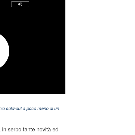
hio sold-out a poco meno di un
 in serbo tante novità ed