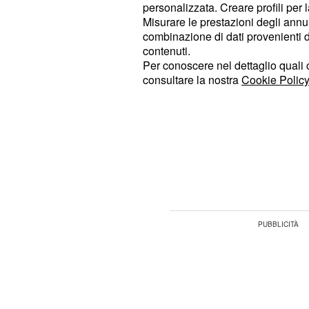
personalizzata. Creare profili per 
gli amici vi consiglieranno di andarc
Misurare le prestazioni degli annun
sarà favorevole per il momento. Sc
combinazione di dati provenienti da 
contenuti.
frettolose, però, potrebbero avere 
Per conoscere nel dettaglio quali c
consultare la nostra
Cookie Policy
: vi sentirete pronti ad affr
Gemelli
Punterete in alto, soprattutto sul l
intenzione di arrendervi, anche se g
professionali potrebbero lasciare il
Le previsioni astrologiche del giorno
isolarvi.