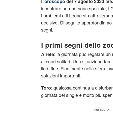
L'
prea
oroscopo
del 7 agosto 2023
incontrare una persona speciale, i
i problemi e il Leone sta attraver
decisivo. Di seguito approfondiamo i
segni.
I primi segni dello zo
: la giornata può regalare un 
Ariete
ai cuori solitari. Una situazione fam
lieto fine. Finalmente nella sfera lav
soluzioni importanti.
: qualcosa continua a disturba
Toro
giornata dei single è molto più spen