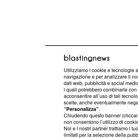
Utilizziamo i cookie e tecnologie s
navigazione e per analizzare il no
dati web, pubblicità e social media,
i quali potrebbero combinarle con a
acconsentire all’uso di tali tecnol
Nel lavoro è necessario portare avan
scelte, anche eventualmente negand
preferiti.
“Personalizza”
.
Chiudendo questo banner (clicca
non consentono l’utilizzo di cookie 
: la relazione amorosa deve
Gemelli
Noi e i nostri partner trattiamo i t
alcuni problemi. I cuori solitari dev
limitati per la selezione della pubb