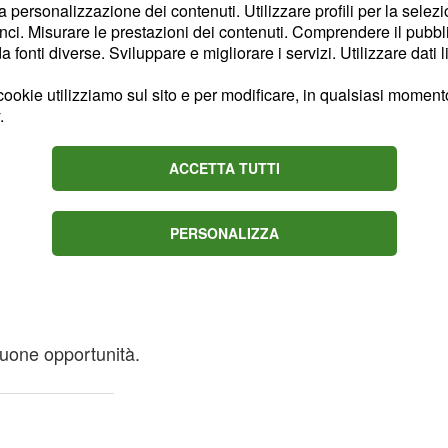
ampo lavorativo ci
la personalizzazione dei contenuti. Utilizzare profili per la selez
ci. Misurare le prestazioni dei contenuti. Comprendere il pubblic
llentamenti.
fonti diverse. Sviluppare e migliorare i servizi. Utilizzare dati l
 ad approfondire la
ookie utilizziamo sul sito e per modificare, in qualsiasi momento,
o debole della vita
.
bito lavorativo c'è una
ACCETTA TUTTI
amata che non arriva.
o alimentate
PERSONALIZZA
e e un periodo davvero
isica sta avendo un bel
 buone opportunità.