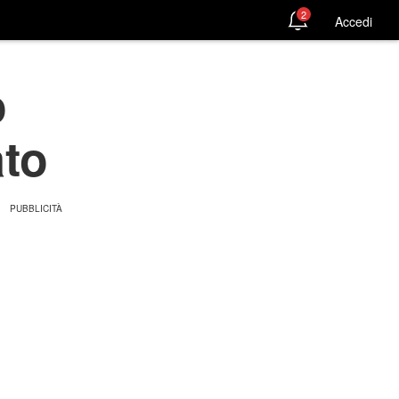
2
Accedi
o
ato