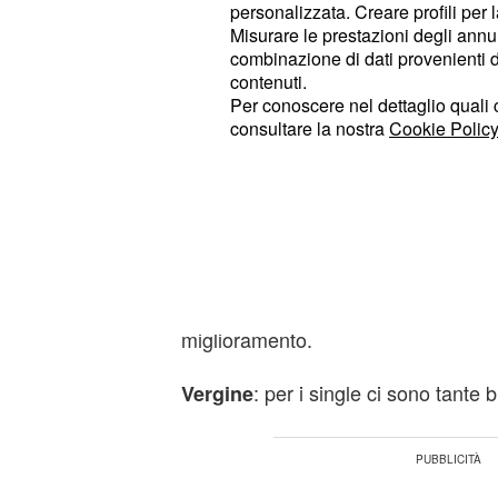
persone molto più simpatiche. Nel c
personalizzata. Creare profili per 
Misurare le prestazioni degli annun
possono essere troppe tensioni e ra
combinazione di dati provenienti da 
contenuti.
: chi cerca l'amore è pronto
Cancro
Per conoscere nel dettaglio quali c
conoscenza con una persona. Il punt
consultare la nostra
Cookie Policy
amorosa è sempre la salute. Nell'am
leggera preoccupazione per una chi
: le storie nate da poco vann
Leone
continuamente. Per la vita coniugal
decisivo. La condizione mentale e f
miglioramento.
: per i single ci sono tante
Vergine