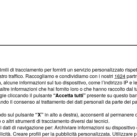
imili di tracciamento per fornirti un servizio personalizzato rispe
stro traffico. Raccogliamo e condividiamo con i nostri
1624
partn
 alcune informazioni sul tuo dispositivo, come l’indirizzo IP e le 
ltre informazioni che hai fornito loro o che hanno raccolto dal tuo
ogie cliccando il pulsante
“Accetta tutti”
presente su questo ban
ti solamente i progetti
o il consenso al trattamento dei dati personali da parte dei par
ndo sul pulsante
“X”
in alto a destra), acconsenti al permanere 
o altri strumenti di tracciamento diversi dai tecnici.
 cercare di superare
uoi dati di navigazione per: Archiviare informazioni su dispositivo 
ono essere circondati da
licità. Creare profili per la pubblicità personalizzata. Utilizzare p