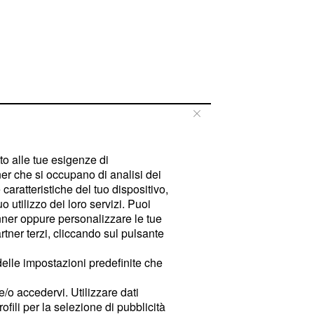
tto alle tue esigenze di
er che si occupano di analisi dei
caratteristiche del tuo dispositivo,
 utilizzo dei loro servizi. Puoi
ner oppure personalizzare le tue
tner terzi, cliccando sul pulsante
delle impostazioni predefinite che
e/o accedervi. Utilizzare dati
rofili per la selezione di pubblicità