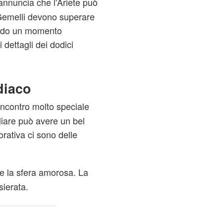
nnuncia che l'Ariete può
 Gemelli devono superare
sando un momento
 dettagli dei dodici
diaco
incontro molto speciale
iliare può avere un bel
orativa ci sono delle
re la sfera amorosa. La
sierata.