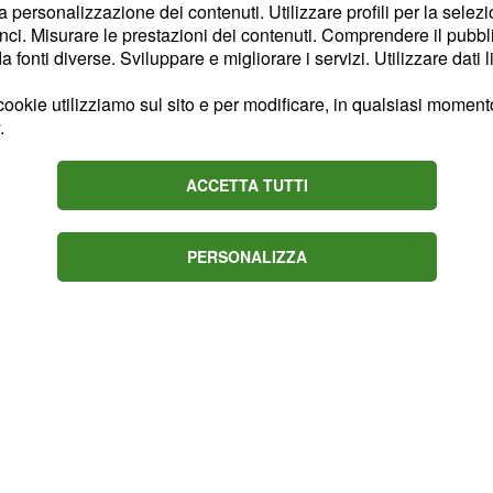
la personalizzazione dei contenuti. Utilizzare profili per la selez
- 7️⃣
oto
ci. Misurare le prestazioni dei contenuti. Comprendere il pubblic
fonti diverse. Sviluppare e migliorare i servizi. Utilizzare dati l
ne settimana e di festività
rambi in opposizione
ookie utilizziamo sul sito e per modificare, in qualsiasi momento,
.
erno del vostro rapporto.
ando di non attaccare il
ACCETTA TUTTI
nto riguarda il lavoro
vostri progetti. Non
uccesso sarà a portata di
PERSONALIZZA