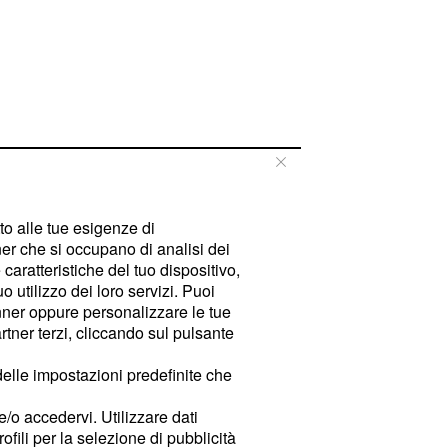
tto alle tue esigenze di
er che si occupano di analisi dei
caratteristiche del tuo dispositivo,
 utilizzo dei loro servizi. Puoi
ner oppure personalizzare le tue
tner terzi, cliccando sul pulsante
delle impostazioni predefinite che
e/o accedervi. Utilizzare dati
rofili per la selezione di pubblicità