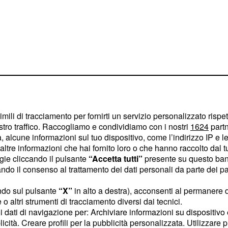
imili di tracciamento per fornirti un servizio personalizzato rispe
stro traffico. Raccogliamo e condividiamo con i nostri
1624
partn
 alcune informazioni sul tuo dispositivo, come l’indirizzo IP e le 
ltre informazioni che hai fornito loro o che hanno raccolto dal tuo
ogie cliccando il pulsante
“Accetta tutti”
presente su questo ban
o il consenso al trattamento dei dati personali da parte dei par
 da poco nuove persone
ndo sul pulsante
“X”
in alto a destra), acconsenti al permanere 
ndete questo nuovo
o altri strumenti di tracciamento diversi dai tecnici.
o professionale sarete
uoi dati di navigazione per: Archiviare informazioni su dispositivo 
 evidenti difficoltà nel
licità. Creare profili per la pubblicità personalizzata. Utilizzare p