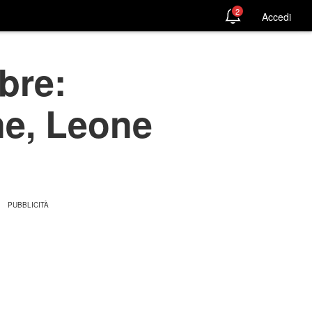
2
Accedi
bre:
ne, Leone