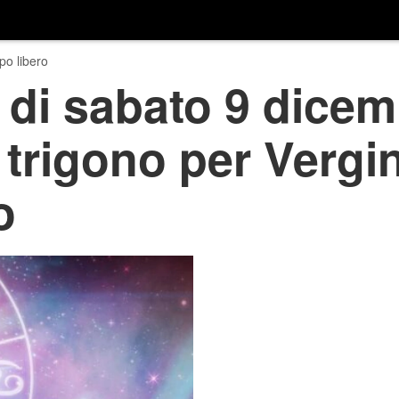
o libero
di sabato 9 dicem
 trigono per Vergi
o