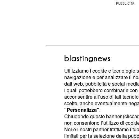
Utilizziamo i cookie e tecnologie s
navigazione e per analizzare il no
dati web, pubblicità e social media,
i quali potrebbero combinarle con a
acconsentire all’uso di tali tecnol
scelte, anche eventualmente negand
Se siete single e avete conosciuto
“Personalizza”
.
Chiudendo questo banner (clicca
non abbiate fretta di correre e pre
non consentono l’utilizzo di cookie 
rapporto con i giusti tempi. In camp
Noi e i nostri partner trattiamo i t
poco incisivi a causa di Mercurio, con
limitati per la selezione della pubb