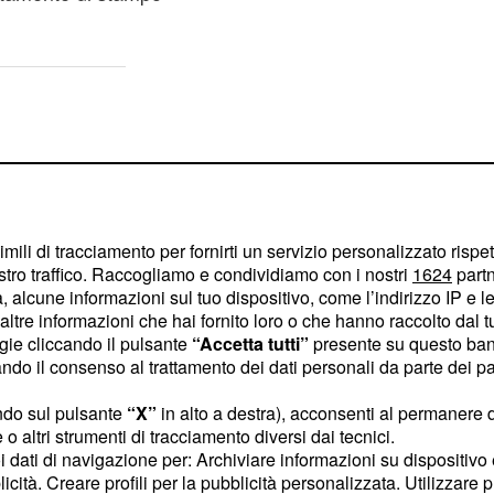
imili di tracciamento per fornirti un servizio personalizzato rispe
stro traffico. Raccogliamo e condividiamo con i nostri
1624
partn
 alcune informazioni sul tuo dispositivo, come l’indirizzo IP e le 
ltre informazioni che hai fornito loro o che hanno raccolto dal tuo
ogie cliccando il pulsante
“Accetta tutti”
presente su questo ban
o il consenso al trattamento dei dati personali da parte dei par
ndo sul pulsante
“X”
in alto a destra), acconsenti al permanere 
o altri strumenti di tracciamento diversi dai tecnici.
uoi dati di navigazione per: Archiviare informazioni su dispositivo 
rsi come al solito anzi,
licità. Creare profili per la pubblicità personalizzata. Utilizzare p