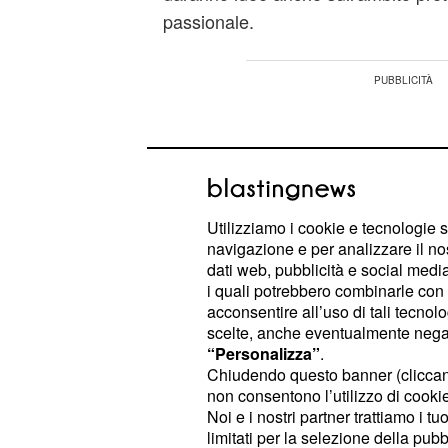
passionale.
Utilizziamo i cookie e tecnologie s
navigazione e per analizzare il no
dati web, pubblicità e social media,
i quali potrebbero combinarle con a
acconsentire all’uso di tali tecnol
scelte, anche eventualmente negand
“Personalizza”
.
Chiudendo questo banner (clicca
non consentono l’utilizzo di cookie 
Noi e i nostri partner trattiamo i t
: non sarete molto introve
2° Vergine
limitati per la selezione della pubb