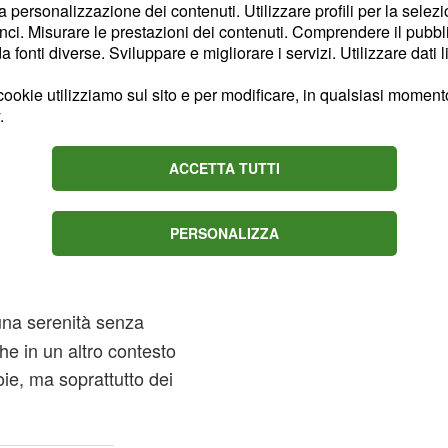
ressante sarete sempre
la personalizzazione dei contenuti. Utilizzare profili per la selez
e con gli altri le vostre
ci. Misurare le prestazioni dei contenuti. Comprendere il pubblic
fonti diverse. Sviluppare e migliorare i servizi. Utilizzare dati l
ensieri. La passione con
 di qualche progetto in
ookie utilizziamo sul sito e per modificare, in qualsiasi momento,
na amata.
.
ere sul piano
ACCETTA TUTTI
rsa, decisamente
caratteristica che non solo
PERSONALIZZA
ma potrebbe anche far
nnamorati.
 una serenità senza
he in un altro contesto
ie, ma soprattutto dei