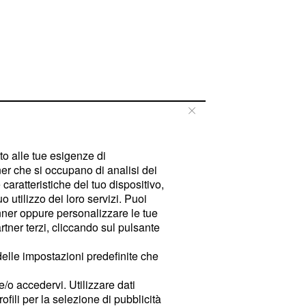
tto alle tue esigenze di
er che si occupano di analisi dei
caratteristiche del tuo dispositivo,
 utilizzo dei loro servizi. Puoi
ner oppure personalizzare le tue
tner terzi, cliccando sul pulsante
delle impostazioni predefinite che
e/o accedervi. Utilizzare dati
rofili per la selezione di pubblicità