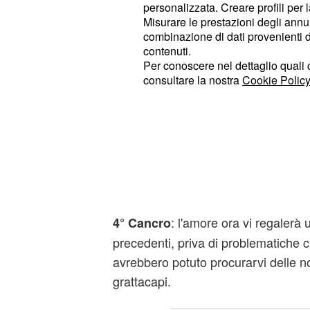
al sentore di qualche amicizia inte
personalizzata. Creare profili per 
più propensi al dialogo e a condivider
Misurare le prestazioni degli annun
combinazione di dati provenienti da 
esperienze ma soprattutto i vostri p
contenuti.
il partner sarà una degna compagna
Per conoscere nel dettaglio quali c
essere da condividere con la perso
consultare la nostra
Cookie Policy
: saprete come emerg
3° Scorpione
emozionale ma in una maniera dive
positiva. Il sorriso sarà una vostra 
susciterà interesse e ammirazione 
avvicinare qualcuno di cui vi siete i
: l'amore ora vi regalerà
4° Cancro
precedenti, priva di problematiche c
avrebbero potuto procurarvi delle no
grattacapi.