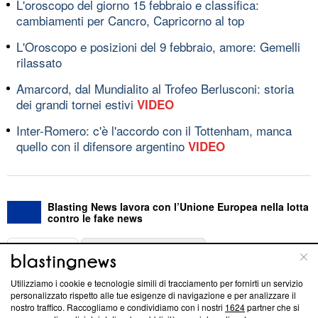
L'oroscopo del giorno 15 febbraio e classifica:
cambiamenti per Cancro, Capricorno al top
L'Oroscopo e posizioni del 9 febbraio, amore: Gemelli
rilassato
Amarcord, dal Mundialito al Trofeo Berlusconi: storia
dei grandi tornei estivi
VIDEO
Inter-Romero: c'è l'accordo con il Tottenham, manca
quello con il difensore argentino
VIDEO
Blasting News lavora con l’Unione Europea nella lotta
contro le fake news
ABOUT
LINEA EDITORIALE
Utilizziamo i cookie e tecnologie simili di tracciamento per fornirti un servizio
Questa sezione offre informazioni trasparenti su Blasting
personalizzato rispetto alle tue esigenze di navigazione e per analizzare il
nostro traffico. Raccogliamo e condividiamo con i nostri
1624
partner che si
News, sui nostri processi editoriali e su come ci impegniamo a