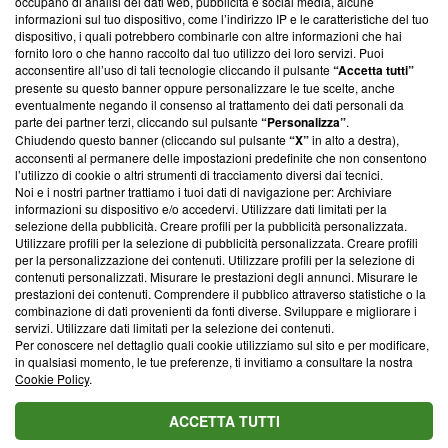
occupano di analisi dei dati web, pubblicità e social media, alcune
creare news di qualità. Inoltre, afferma la nostra aderenza a
informazioni sul tuo dispositivo, come l’indirizzo IP e le caratteristiche del tuo
‘Trust Project - News with Integrity’
Blasting News non è
dispositivo, i quali potrebbero combinarle con altre informazioni che hai
ancora membro del programma, ma ha richiesto di farne
fornito loro o che hanno raccolto dal tuo utilizzo dei loro servizi. Puoi
parte; Trust Project non ha ancora effettuato una verifica di
acconsentire all’uso di tali tecnologie cliccando il pulsante
“Accetta tutti”
conformità agli standard.
presente su questo banner oppure personalizzare le tue scelte, anche
eventualmente negando il consenso al trattamento dei dati personali da
parte dei partner terzi, cliccando sul pulsante
“Personalizza”
.
Su di noi
Chiudendo questo banner (cliccando sul pulsante
“X”
in alto a destra),
acconsenti al permanere delle impostazioni predefinite che non consentono
Team editoriale
l’utilizzo di cookie o altri strumenti di tracciamento diversi dai tecnici.
Noi e i nostri partner trattiamo i tuoi dati di navigazione per: Archiviare
Corporate
informazioni su dispositivo e/o accedervi. Utilizzare dati limitati per la
selezione della pubblicità. Creare profili per la pubblicità personalizzata.
Redazione
Utilizzare profili per la selezione di pubblicità personalizzata. Creare profili
per la personalizzazione dei contenuti. Utilizzare profili per la selezione di
Informativa Privacy
contenuti personalizzati. Misurare le prestazioni degli annunci. Misurare le
prestazioni dei contenuti. Comprendere il pubblico attraverso statistiche o la
Cookie Policy
combinazione di dati provenienti da fonti diverse. Sviluppare e migliorare i
servizi. Utilizzare dati limitati per la selezione dei contenuti.
Blasting SA, IDI CHE-247.845.224, Via Carlo Frasca, 3 - 6900
Per conoscere nel dettaglio quali cookie utilizziamo sul sito e per modificare,
Lugano (Svizzera) Tel:
+39 0690258937
in qualsiasi momento, le tue preferenze, ti invitiamo a consultare la nostra
Cookie Policy
.
© 2026 Blasting News
ACCETTA TUTTI