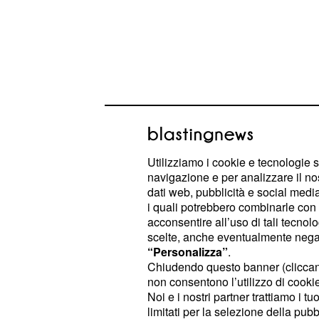
Utilizziamo i cookie e tecnologie s
navigazione e per analizzare il no
dati web, pubblicità e social media,
i quali potrebbero combinarle con a
acconsentire all’uso di tali tecnol
I flirt che iniziano adesso possono d
scelte, anche eventualmente negand
breve tempo. È il momento più indic
“Personalizza”
.
Chiudendo questo banner (clicca
un nuovo progetto di lavoro ed es
non consentono l’utilizzo di cookie 
soddisfatti.
Noi e i nostri partner trattiamo i t
limitati per la selezione della pubb