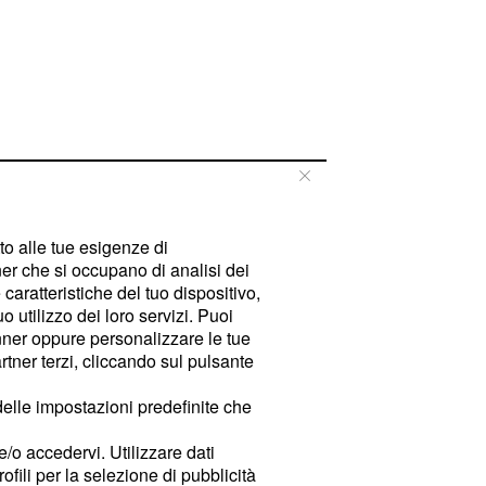
tto alle tue esigenze di
er che si occupano di analisi dei
caratteristiche del tuo dispositivo,
 utilizzo dei loro servizi. Puoi
ner oppure personalizzare le tue
tner terzi, cliccando sul pulsante
delle impostazioni predefinite che
e/o accedervi. Utilizzare dati
rofili per la selezione di pubblicità