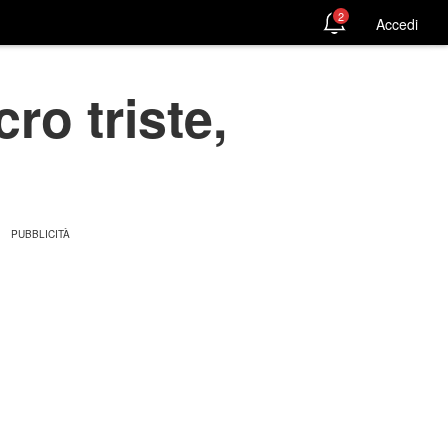
2
Accedi
ro triste,