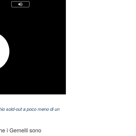
hio sold-out a poco meno di un
e i Gemelli sono