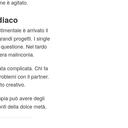
one è agitato.
diaco
timentale è arrivato il
andi progetti. I single
questione. Nel tardo
era malinconia.
nata complicata. Chi fa
oblemi con il partner.
o creativo.
ppia può avere degli
onti della dolce metà.