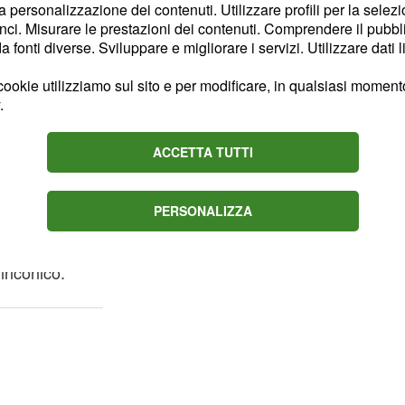
perché rimugina
la personalizzazione dei contenuti. Utilizzare profili per la selez
ci. Misurare le prestazioni dei contenuti. Comprendere il pubblic
 giornata può essere
fonti diverse. Sviluppare e migliorare i servizi. Utilizzare dati l
sta. Nell'ambito lavorativo
sabile.
ookie utilizziamo sul sito e per modificare, in qualsiasi momento,
.
le emozioni sincere nei
 di recente. Chi ha una
ACCETTA TUTTI
tato. Un contratto di
ente e portare felicità.
PERSONALIZZA
iesce a esprimere tutto
inconico.