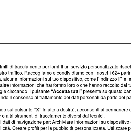
imili di tracciamento per fornirti un servizio personalizzato rispe
stro traffico. Raccogliamo e condividiamo con i nostri
1624
partn
 alcune informazioni sul tuo dispositivo, come l’indirizzo IP e le 
ltre informazioni che hai fornito loro o che hanno raccolto dal tuo
ogie cliccando il pulsante
“Accetta tutti”
presente su questo ban
iventare importanti in
o il consenso al trattamento dei dati personali da parte dei par
ato per mettere a punto
ndo sul pulsante
“X”
in alto a destra), acconsenti al permanere 
sere estremamente
o altri strumenti di tracciamento diversi dai tecnici.
uoi dati di navigazione per: Archiviare informazioni su dispositivo 
licità. Creare profili per la pubblicità personalizzata. Utilizzare p