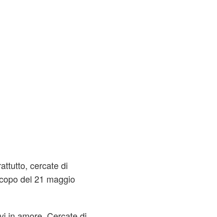
attutto, cercate di
scopo del 21 maggio
vi in amore. Cercate di