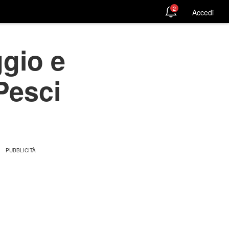
2
Accedi
gio e
 Pesci