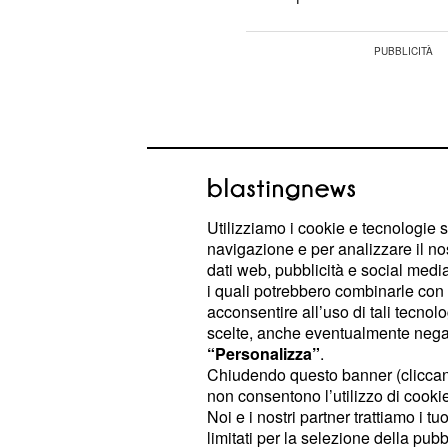
Utilizziamo i cookie e tecnologie s
navigazione e per analizzare il no
dati web, pubblicità e social media,
i quali potrebbero combinarle con a
acconsentire all’uso di tali tecnol
scelte, anche eventualmente negand
“Personalizza”
.
Chiudendo questo banner (clicca
buon momento per qu
10° Acquario:
non consentono l’utilizzo di cookie 
Noi e i nostri partner trattiamo i t
Nel lavoro ci sono degli alti e bass
limitati per la selezione della pubb
dovete darvi per vinti. Continuate a