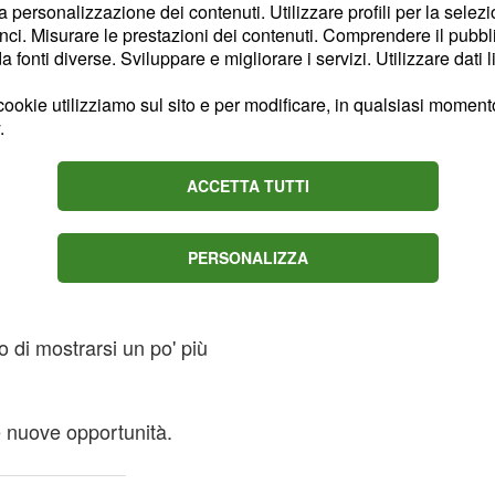
la personalizzazione dei contenuti. Utilizzare profili per la selez
ci. Misurare le prestazioni dei contenuti. Comprendere il pubblic
fonti diverse. Sviluppare e migliorare i servizi. Utilizzare dati l
 in arrivo per quanto
ookie utilizziamo sul sito e per modificare, in qualsiasi momento,
ricerca di un nuovo
.
vere qualche promozione,
o.
ACCETTA TUTTI
zioni centrali
PERSONALIZZA
nto per concentrarvi
siete stati un po' indecisi
di mostrarsi un po' più
e nuove opportunità.