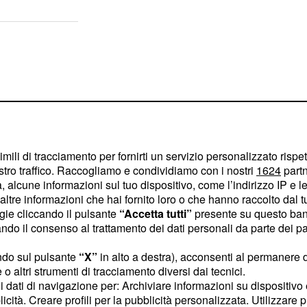
imili di tracciamento per fornirti un servizio personalizzato rispe
stro traffico. Raccogliamo e condividiamo con i nostri
1624
partn
 alcune informazioni sul tuo dispositivo, come l’indirizzo IP e le 
ltre informazioni che hai fornito loro o che hanno raccolto dal tuo
ogie cliccando il pulsante
“Accetta tutti”
presente su questo ban
o il consenso al trattamento dei dati personali da parte dei par
ndo sul pulsante
“X”
in alto a destra), acconsenti al permanere 
anto riguarda l'amore.
o altri strumenti di tracciamento diversi dai tecnici.
uoi dati di navigazione per: Archiviare informazioni su dispositivo 
i, ad ogni modo, non
licità. Creare profili per la pubblicità personalizzata. Utilizzare p
d andare avanti per la