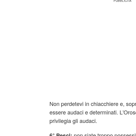
Non perdetevi in chiacchiere e, sopr
essere audaci e determinati. L'Oro
privilegia gli audaci.
non siate troppo possessi
6° Pesci: