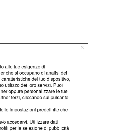
tto alle tue esigenze di
er che si occupano di analisi dei
caratteristiche del tuo dispositivo,
 utilizzo dei loro servizi. Puoi
ner oppure personalizzare le tue
tner terzi, cliccando sul pulsante
delle impostazioni predefinite che
e/o accedervi. Utilizzare dati
rofili per la selezione di pubblicità