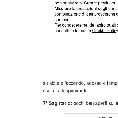
personalizzata. Creare profili per 
vostra strada e non fermatevi.
Misurare le prestazioni degli annun
combinazione di dati provenienti da 
ci sono dei cambiamenti
contenuti.
9° Gemelli:
Per conoscere nel dettaglio quali c
riguarda il lavoro. Chi di voi è alla 
consultare la nostra
Cookie Policy
impiego, o sta aspettando per rice
potrebbe presto essere accontentat
Previsioni astrali posi
buon mome
8° in classifica Vergine:
su voi stessi e sul vostro futuro. Se 
su alcune faccende, adesso è tempo 
risoluti e lungimiranti.
occhi ben aperti sull
7° Sagittario: