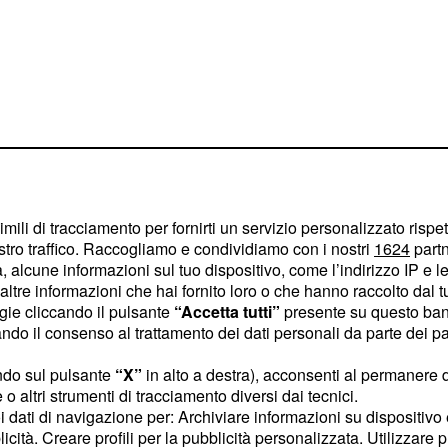
imili di tracciamento per fornirti un servizio personalizzato rispe
stro traffico. Raccogliamo e condividiamo con i nostri
1624
partn
 alcune informazioni sul tuo dispositivo, come l’indirizzo IP e le 
ltre informazioni che hai fornito loro o che hanno raccolto dal tuo
ogie cliccando il pulsante
“Accetta tutti”
presente su questo ban
riserveranno una serie di
o il consenso al trattamento dei dati personali da parte dei par
 di vista emotivo. Nella
ndo sul pulsante
“X”
in alto a destra), acconsenti al permanere 
assione si riaccenderà,
o altri strumenti di tracciamento diversi dai tecnici.
n futuro insieme più
uoi dati di navigazione per: Archiviare informazioni su dispositivo 
licità. Creare profili per la pubblicità personalizzata. Utilizzare p