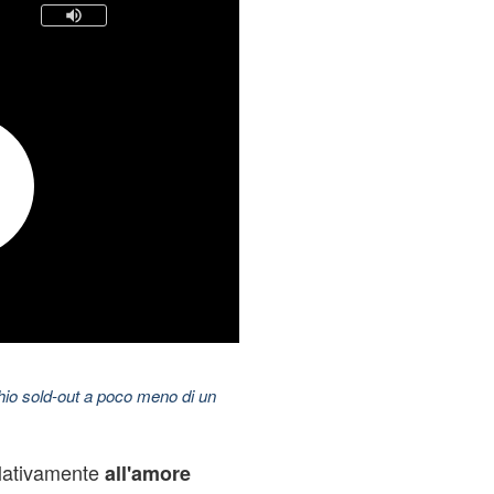
hio sold-out a poco meno di un
lativamente
all'amore