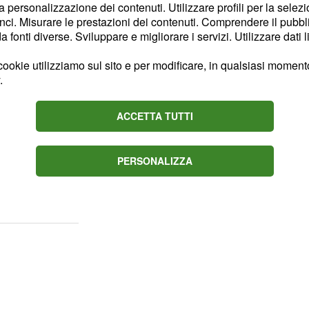
la personalizzazione dei contenuti. Utilizzare profili per la selez
ci. Misurare le prestazioni dei contenuti. Comprendere il pubblic
la classifica sarà
fonti diverse. Sviluppare e migliorare i servizi. Utilizzare dati l
 che potrebbero cambiare
amiglia, potreste
ookie utilizziamo sul sito e per modificare, in qualsiasi momento,
.
mantenere la serenità
ACCETTA TUTTI
 il vostro lato
amorosa. In famiglia, si
PERSONALIZZA
mente con quei membri con