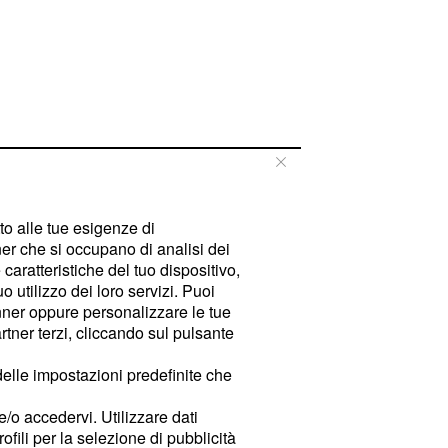
tto alle tue esigenze di
er che si occupano di analisi dei
caratteristiche del tuo dispositivo,
 utilizzo dei loro servizi. Puoi
ner oppure personalizzare le tue
tner terzi, cliccando sul pulsante
delle impostazioni predefinite che
e/o accedervi. Utilizzare dati
rofili per la selezione di pubblicità