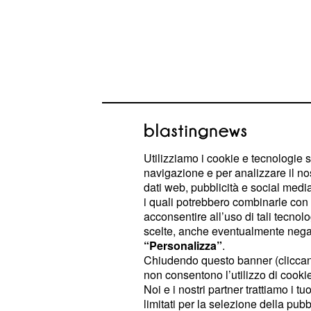
Utilizziamo i cookie e tecnologie s
navigazione e per analizzare il no
dati web, pubblicità e social media,
i quali potrebbero combinarle con a
acconsentire all’uso di tali tecnol
: le prospettive amorose vi 
2° Toro
scelte, anche eventualmente negand
incontri molto coinvolgenti dal punto
“Personalizza”
.
Chiudendo questo banner (clicca
relazione di coppia, il fuoco della p
non consentono l’utilizzo di cookie 
incoraggiando la progettazione di u
Noi e i nostri partner trattiamo i t
solido e funzionale.
limitati per la selezione della pubb