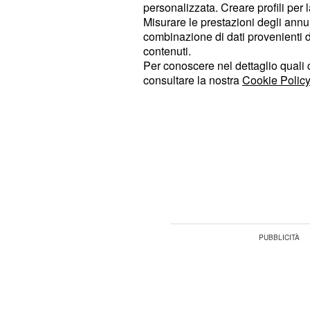
personalizzata. Creare profili per 
Misurare le prestazioni degli annun
: questo avanzamento nel
3° Bilancia
combinazione di dati provenienti da 
principalmente dovuto agli incontri
contenuti.
la vostra percezione dell'amore. In f
Per conoscere nel dettaglio quali c
consultare la nostra
Cookie Policy
raggiungere importanti accordi per 
domestica.
: sarà sempre più evidente
4° Vergine
romantico e gioioso nella relazione 
stabilirà un'ottima intesa, special
cui vi siete scontrati in passato.