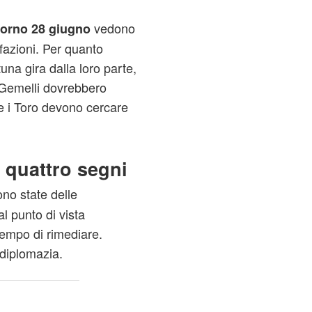
vedono
iorno 28 giugno
sfazioni. Per quanto
tuna gira dalla loro parte,
I Gemelli dovrebbero
re i Toro devono cercare
 quattro segni
ono state delle
l punto di vista
tempo di rimediare.
diplomazia.