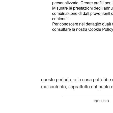
personalizzata. Creare profili per 
dovete prestare attenzione, in quan
Misurare le prestazioni degli annun
combinazione di dati provenienti da 
distrazione potrebbe causarvi qual
contenuti.
Per conoscere nel dettaglio quali c
buon momento per mette
9° Vergine:
consultare la nostra
Cookie Policy
avete lavorato per diverso tempo, s
riguarda la sfera professionale. In 
piccola delusione.
Previsioni astrali posi
siete pi
8° in classifica Sagittario:
questo periodo, e la cosa potrebbe
malcontento, soprattutto dal punto d