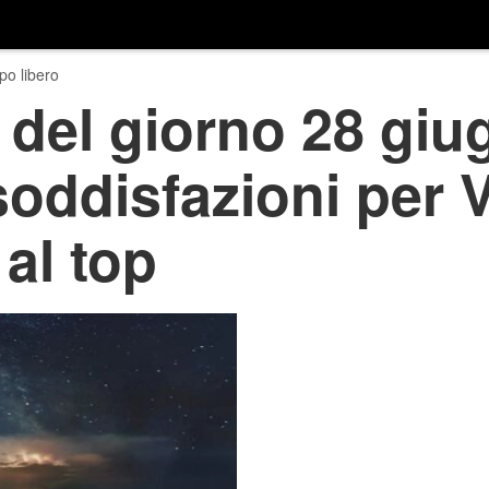
o libero
del giorno 28 giu
 soddisfazioni per 
al top