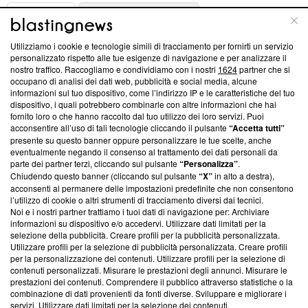
ABOUT
LINEA EDITORIALE
Utilizziamo i cookie e tecnologie simili di tracciamento per fornirti un servizio
Questa sezione offre informazioni trasparenti su Blasting
personalizzato rispetto alle tue esigenze di navigazione e per analizzare il
nostro traffico. Raccogliamo e condividiamo con i nostri
1624
partner che si
News, sui nostri processi editoriali e su come ci impegniamo a
occupano di analisi dei dati web, pubblicità e social media, alcune
creare news di qualità. Inoltre, afferma la nostra aderenza a
informazioni sul tuo dispositivo, come l’indirizzo IP e le caratteristiche del tuo
‘Trust Project - News with Integrity’
Blasting News non è
dispositivo, i quali potrebbero combinarle con altre informazioni che hai
ancora membro del programma, ma ha richiesto di farne
fornito loro o che hanno raccolto dal tuo utilizzo dei loro servizi. Puoi
parte; Trust Project non ha ancora effettuato una verifica di
acconsentire all’uso di tali tecnologie cliccando il pulsante
“Accetta tutti”
conformità agli standard.
presente su questo banner oppure personalizzare le tue scelte, anche
eventualmente negando il consenso al trattamento dei dati personali da
parte dei partner terzi, cliccando sul pulsante
“Personalizza”
.
Su di noi
Chiudendo questo banner (cliccando sul pulsante
“X”
in alto a destra),
acconsenti al permanere delle impostazioni predefinite che non consentono
Team editoriale
l’utilizzo di cookie o altri strumenti di tracciamento diversi dai tecnici.
Noi e i nostri partner trattiamo i tuoi dati di navigazione per: Archiviare
Corporate
informazioni su dispositivo e/o accedervi. Utilizzare dati limitati per la
selezione della pubblicità. Creare profili per la pubblicità personalizzata.
Redazione
Utilizzare profili per la selezione di pubblicità personalizzata. Creare profili
per la personalizzazione dei contenuti. Utilizzare profili per la selezione di
Informativa Privacy
contenuti personalizzati. Misurare le prestazioni degli annunci. Misurare le
prestazioni dei contenuti. Comprendere il pubblico attraverso statistiche o la
Cookie Policy
combinazione di dati provenienti da fonti diverse. Sviluppare e migliorare i
servizi. Utilizzare dati limitati per la selezione dei contenuti.