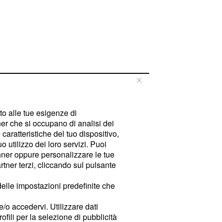
tto alle tue esigenze di
er che si occupano di analisi dei
caratteristiche del tuo dispositivo,
 utilizzo dei loro servizi. Puoi
ner oppure personalizzare le tue
tner terzi, cliccando sul pulsante
delle impostazioni predefinite che
e/o accedervi. Utilizzare dati
rofili per la selezione di pubblicità