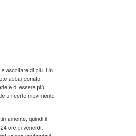
e ascoltare di più. Un
avete abbandonato
erle e di essere più
evede un certo movimento
timamente, quindi il
 24 ore di venerdì.
egative accumulandovi