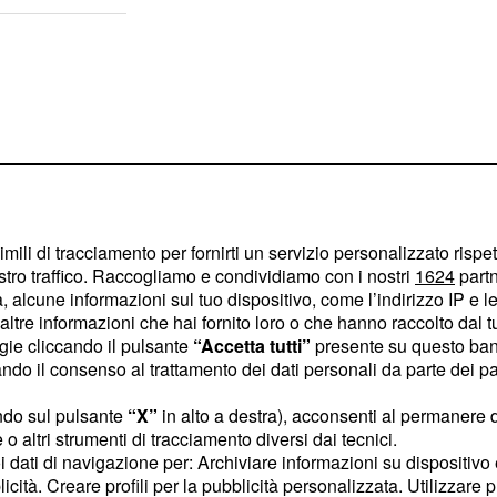
imili di tracciamento per fornirti un servizio personalizzato rispe
stro traffico. Raccogliamo e condividiamo con i nostri
1624
partn
 alcune informazioni sul tuo dispositivo, come l’indirizzo IP e le 
ltre informazioni che hai fornito loro o che hanno raccolto dal tuo
ogie cliccando il pulsante
“Accetta tutti”
presente su questo ban
o il consenso al trattamento dei dati personali da parte dei par
e di innamorarsi sarà
ndo sul pulsante
“X”
in alto a destra), acconsenti al permanere 
o altri strumenti di tracciamento diversi dai tecnici.
il vostro cuore! Non
uoi dati di navigazione per: Archiviare informazioni su dispositivo 
ima della festa. In
licità. Creare profili per la pubblicità personalizzata. Utilizzare p