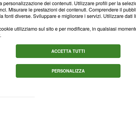
oni da affrontare o
la personalizzazione dei contenuti. Utilizzare profili per la selez
ci. Misurare le prestazioni dei contenuti. Comprendere il pubblic
e vacanze da
fonti diverse. Sviluppare e migliorare i servizi. Utilizzare dati l
 qualcosa comincerà a
ro presto traslocare o
ookie utilizziamo sul sito e per modificare, in qualsiasi momento,
.
 luglio sarà speciale, ma
malinconia del passato.
ACCETTA TUTTI
trò, proprio come piace a
liggervi, ma ascoltate di
PERSONALIZZA
 mentre la