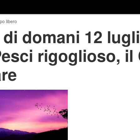
o libero
di domani 12 lugl
Pesci rigoglioso, i
are