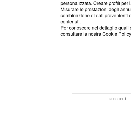
famiglia potrebbero esserci discussi
personalizzata. Creare profili per 
Misurare le prestazioni degli annun
progetti da mettere in atto, come l
combinazione di dati provenienti da 
programmare. Anche nella carriera
contenuti.
muoversi: alcuni Sagittario potrebbe
Per conoscere nel dettaglio quali c
consultare la nostra
Cookie Policy
cambiare mestiere. La serata del 12
evitate di lasciarvi prendere dalla 
- Venerdì in stile re
Acquario - 11°
voi. Pensieri negativi potrebbero aff
più il cuore. L'empatia sarà elevata,
comunicazione sarà scarsa.