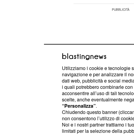
Utilizziamo i cookie e tecnologie s
navigazione e per analizzare il no
dati web, pubblicità e social media,
i quali potrebbero combinarle con a
acconsentire all’uso di tali tecnol
scelte, anche eventualmente negand
“Personalizza”
.
La voglia di fare nuove conoscenze 
Chiudendo questo banner (clicca
non consentono l’utilizzo di cookie 
elevata, con l'estate che riaccende 
Noi e i nostri partner trattiamo i t
rimarrete in disparte, ma sarete l'an
limitati per la selezione della pubb