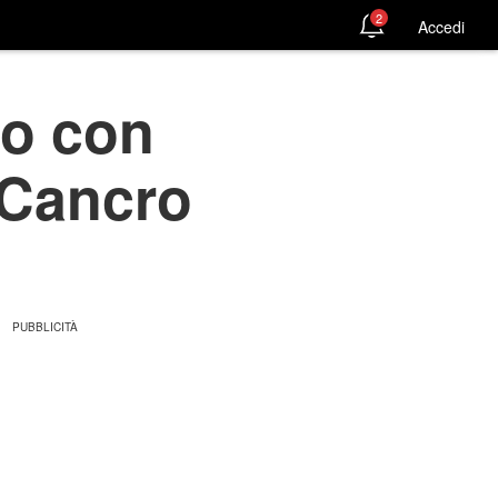
2
Accedi
io con
l Cancro