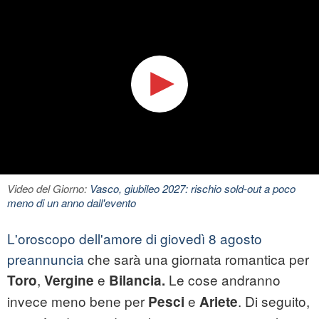
Video del Giorno:
Vasco, giubileo 2027: rischio sold-out a poco
meno di un anno dall'evento
L'oroscopo dell'amore di giovedì 8 agosto
preannuncia
che sarà una giornata romantica per
,
e
Le cose andranno
Toro
Vergine
Bilancia.
invece meno bene per
e
. Di seguito,
Pesci
Ariete