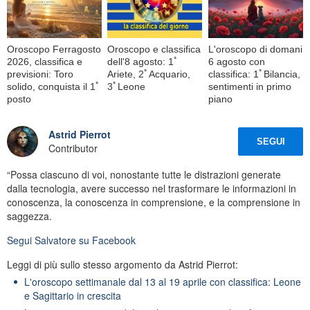
Oroscopo Ferragosto
Oroscopo e classifica
L'oroscopo di domani
2026, classifica e
dell'8 agosto: 1ﾟ
6 agosto con
previsioni: Toro
Ariete, 2ﾟAcquario,
classifica: 1ﾟBilancia,
solido, conquista il 1ﾟ
3ﾟLeone
sentimenti in primo
posto
piano
Astrid Pierrot
SEGUI
Contributor
“Possa ciascuno di voi, nonostante tutte le distrazioni generate
dalla tecnologia, avere successo nel trasformare le informazioni in
conoscenza, la conoscenza in comprensione, e la comprensione in
saggezza.
Segui
Salvatore
su Facebook
Leggi di più sullo stesso argomento da Astrid Pierrot:
L'oroscopo settimanale dal 13 al 19 aprile con classifica: Leone
e Sagittario in crescita