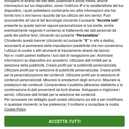
occupano di analisi dei dati web, pubblicità e social media, alcune
creare news di qualità. Inoltre, afferma la nostra aderenza a
informazioni sul tuo dispositivo, come l’indirizzo IP e le caratteristiche del tuo
‘Trust Project - News with Integrity’
Blasting News non è
dispositivo, i quali potrebbero combinarle con altre informazioni che hai
ancora membro del programma, ma ha richiesto di farne
fornito loro o che hanno raccolto dal tuo utilizzo dei loro servizi. Puoi
parte; Trust Project non ha ancora effettuato una verifica di
acconsentire all’uso di tali tecnologie cliccando il pulsante
“Accetta tutti”
conformità agli standard.
presente su questo banner oppure personalizzare le tue scelte, anche
eventualmente negando il consenso al trattamento dei dati personali da
parte dei partner terzi, cliccando sul pulsante
“Personalizza”
.
Su di noi
Chiudendo questo banner (cliccando sul pulsante
“X”
in alto a destra),
acconsenti al permanere delle impostazioni predefinite che non consentono
Team editoriale
l’utilizzo di cookie o altri strumenti di tracciamento diversi dai tecnici.
Noi e i nostri partner trattiamo i tuoi dati di navigazione per: Archiviare
Corporate
informazioni su dispositivo e/o accedervi. Utilizzare dati limitati per la
selezione della pubblicità. Creare profili per la pubblicità personalizzata.
Redazione
Utilizzare profili per la selezione di pubblicità personalizzata. Creare profili
per la personalizzazione dei contenuti. Utilizzare profili per la selezione di
Informativa Privacy
contenuti personalizzati. Misurare le prestazioni degli annunci. Misurare le
prestazioni dei contenuti. Comprendere il pubblico attraverso statistiche o la
Cookie Policy
combinazione di dati provenienti da fonti diverse. Sviluppare e migliorare i
servizi. Utilizzare dati limitati per la selezione dei contenuti.
Blasting SA, IDI CHE-247.845.224, Via Carlo Frasca, 3 - 6900
Per conoscere nel dettaglio quali cookie utilizziamo sul sito e per modificare,
Lugano (Svizzera) Tel:
+39 0690258937
in qualsiasi momento, le tue preferenze, ti invitiamo a consultare la nostra
Cookie Policy
.
© 2026 Blasting News
ACCETTA TUTTI