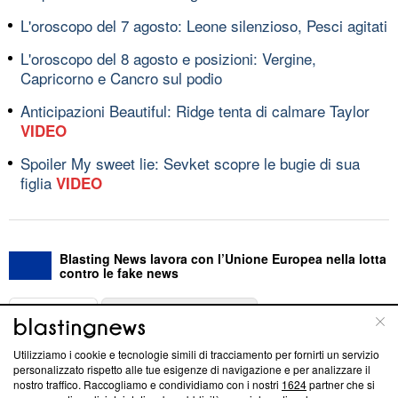
L'oroscopo del 7 agosto: Leone silenzioso, Pesci agitati
L'oroscopo del 8 agosto e posizioni: Vergine,
Capricorno e Cancro sul podio
Anticipazioni Beautiful: Ridge tenta di calmare Taylor
VIDEO
Spoiler My sweet lie: Sevket scopre le bugie di sua
figlia
VIDEO
Blasting News lavora con l’Unione Europea nella lotta
contro le fake news
ABOUT
LINEA EDITORIALE
Utilizziamo i cookie e tecnologie simili di tracciamento per fornirti un servizio
Questa sezione offre informazioni trasparenti su Blasting
personalizzato rispetto alle tue esigenze di navigazione e per analizzare il
nostro traffico. Raccogliamo e condividiamo con i nostri
1624
partner che si
News, sui nostri processi editoriali e su come ci impegniamo a