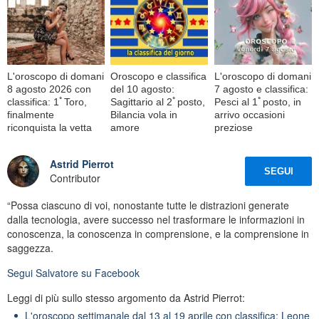
L'oroscopo di domani
Oroscopo e classifica
L'oroscopo di domani
8 agosto 2026 con
del 10 agosto:
7 agosto e classifica:
classifica: 1ﾟToro,
Sagittario al 2ﾟposto,
Pesci al 1ﾟposto, in
finalmente
Bilancia vola in
arrivo occasioni
riconquista la vetta
amore
preziose
Astrid Pierrot
SEGUI
Contributor
“Possa ciascuno di voi, nonostante tutte le distrazioni generate
dalla tecnologia, avere successo nel trasformare le informazioni in
conoscenza, la conoscenza in comprensione, e la comprensione in
saggezza.
Segui
Salvatore
su Facebook
Leggi di più sullo stesso argomento da Astrid Pierrot:
L'oroscopo settimanale dal 13 al 19 aprile con classifica: Leone