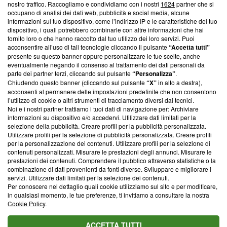
nostro traffico. Raccogliamo e condividiamo con i nostri
1624
partner che si
News, sui nostri processi editoriali e su come ci impegniamo a
occupano di analisi dei dati web, pubblicità e social media, alcune
creare news di qualità. Inoltre, afferma la nostra aderenza a
informazioni sul tuo dispositivo, come l’indirizzo IP e le caratteristiche del tuo
‘Trust Project - News with Integrity’
Blasting News non è
dispositivo, i quali potrebbero combinarle con altre informazioni che hai
ancora membro del programma, ma ha richiesto di farne
fornito loro o che hanno raccolto dal tuo utilizzo dei loro servizi. Puoi
parte; Trust Project non ha ancora effettuato una verifica di
acconsentire all’uso di tali tecnologie cliccando il pulsante
“Accetta tutti”
conformità agli standard.
presente su questo banner oppure personalizzare le tue scelte, anche
eventualmente negando il consenso al trattamento dei dati personali da
parte dei partner terzi, cliccando sul pulsante
“Personalizza”
.
Su di noi
Chiudendo questo banner (cliccando sul pulsante
“X”
in alto a destra),
acconsenti al permanere delle impostazioni predefinite che non consentono
Team editoriale
l’utilizzo di cookie o altri strumenti di tracciamento diversi dai tecnici.
Noi e i nostri partner trattiamo i tuoi dati di navigazione per: Archiviare
Corporate
informazioni su dispositivo e/o accedervi. Utilizzare dati limitati per la
selezione della pubblicità. Creare profili per la pubblicità personalizzata.
Redazione
Utilizzare profili per la selezione di pubblicità personalizzata. Creare profili
per la personalizzazione dei contenuti. Utilizzare profili per la selezione di
Informativa Privacy
contenuti personalizzati. Misurare le prestazioni degli annunci. Misurare le
prestazioni dei contenuti. Comprendere il pubblico attraverso statistiche o la
Cookie Policy
combinazione di dati provenienti da fonti diverse. Sviluppare e migliorare i
servizi. Utilizzare dati limitati per la selezione dei contenuti.
Blasting SA, IDI CHE-247.845.224, Via Carlo Frasca, 3 - 6900
Per conoscere nel dettaglio quali cookie utilizziamo sul sito e per modificare,
Lugano (Svizzera) Tel:
+39 0690258937
in qualsiasi momento, le tue preferenze, ti invitiamo a consultare la nostra
Cookie Policy
.
© 2026 Blasting News
ACCETTA TUTTI