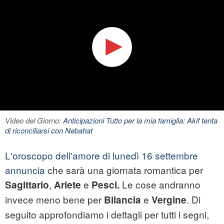
Video del Giorno:
Anticipazioni Tutto per la mia famiglia: Akif tenta
di riconciliarsi con Nebahat
L'oroscopo dell'amore di lunedì 16 settembre
annuncia
che sarà una giornata romantica per
,
e
Le cose andranno
Sagittario
Ariete
Pesci.
invece meno bene per
e
. Di
Bilancia
Vergine
seguito approfondiamo i dettagli per tutti i segni,