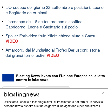
L'Oroscopo del giorno 22 settembre e posizioni: Leone
e Sagittario determinati
L'oroscopo del 16 settembre con classifica:
Capricorno, Leone e Sagittario sul podio
Spoiler Forbidden fruit: Yildiz chiede aiuto a Cansu
VIDEO
Amarcord, dal Mundialito al Trofeo Berlusconi: storia
dei grandi tornei estivi
VIDEO
Blasting News lavora con l’Unione Europea nella lotta
contro le fake news
ABOUT
LINEA EDITORIALE
Utilizziamo i cookie e tecnologie simili di tracciamento per fornirti un servizio
Questa sezione offre informazioni trasparenti su Blasting
personalizzato rispetto alle tue esigenze di navigazione e per analizzare il