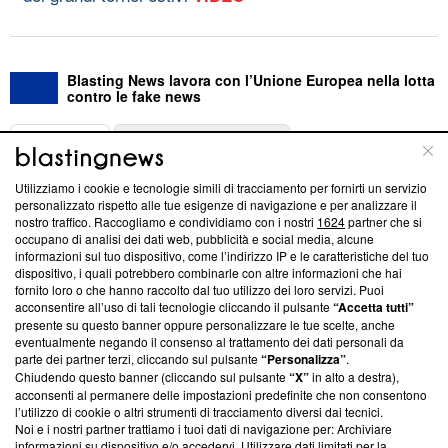
Blasting News lavora con l’Unione Europea nella lotta
contro le fake news
ABOUT
LINEA EDITORIALE
Utilizziamo i cookie e tecnologie simili di tracciamento per fornirti un servizio
Questa sezione offre informazioni trasparenti su Blasting
personalizzato rispetto alle tue esigenze di navigazione e per analizzare il
nostro traffico. Raccogliamo e condividiamo con i nostri
1624
partner che si
News, sui nostri processi editoriali e su come ci impegniamo a
occupano di analisi dei dati web, pubblicità e social media, alcune
creare news di qualità. Inoltre, afferma la nostra aderenza a
informazioni sul tuo dispositivo, come l’indirizzo IP e le caratteristiche del tuo
‘Trust Project - News with Integrity’
Blasting News non è
dispositivo, i quali potrebbero combinarle con altre informazioni che hai
ancora membro del programma, ma ha richiesto di farne
fornito loro o che hanno raccolto dal tuo utilizzo dei loro servizi. Puoi
parte; Trust Project non ha ancora effettuato una verifica di
acconsentire all’uso di tali tecnologie cliccando il pulsante
“Accetta tutti”
conformità agli standard.
presente su questo banner oppure personalizzare le tue scelte, anche
eventualmente negando il consenso al trattamento dei dati personali da
parte dei partner terzi, cliccando sul pulsante
“Personalizza”
.
Su di noi
Chiudendo questo banner (cliccando sul pulsante
“X”
in alto a destra),
acconsenti al permanere delle impostazioni predefinite che non consentono
Team editoriale
l’utilizzo di cookie o altri strumenti di tracciamento diversi dai tecnici.
Noi e i nostri partner trattiamo i tuoi dati di navigazione per: Archiviare
Corporate
informazioni su dispositivo e/o accedervi. Utilizzare dati limitati per la