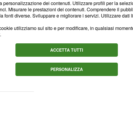
ontrario, diventerete
la personalizzazione dei contenuti. Utilizzare profili per la selez
ess potrebbe prendere il
ci. Misurare le prestazioni dei contenuti. Comprendere il pubblic
fonti diverse. Sviluppare e migliorare i servizi. Utilizzare dati l
ookie utilizziamo sul sito e per modificare, in qualsiasi momento,
a manica, ma attenderete
.
 concentrati, nella
amento spontaneo della
ACCETTA TUTTI
PERSONALIZZA
allegria. Sarete contenti
ostrare il vostro talento.