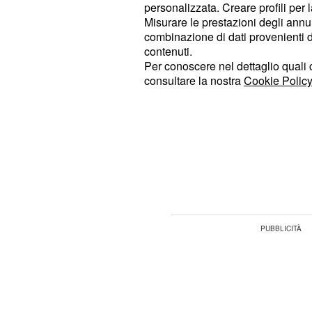
trattati nello stesso modo. In caso c
personalizzata. Creare profili per 
vendicativi e poco tolleranti. Lo str
Misurare le prestazioni degli annun
combinazione di dati provenienti da 
sopravvento.
contenuti.
Per conoscere nel dettaglio quali c
: avrete numerosi assi nell
Cancro
consultare la nostra
Cookie Policy
un po' prima di utilizzarli. Resterete
speranza di assistere a un miglior
situazione.
: vivrete questa giornata con 
Leone
di potervi mettere alla prova e di dim