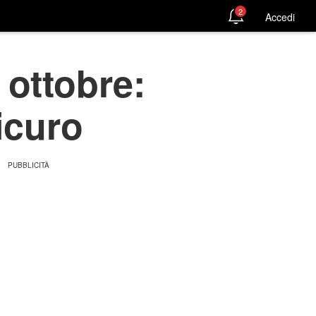
2
Accedi
 ottobre:
icuro