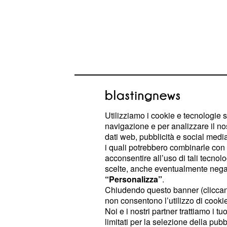
Utilizziamo i cookie e tecnologie s
navigazione e per analizzare il no
dati web, pubblicità e social media,
: non riuscirete a gestire tant
Toro
i quali potrebbero combinarle con a
acconsentire all’uso di tali tecnol
farvi travolgere dalla rabbia a causa
scelte, anche eventualmente negand
determinate persone. L'
oroscopo
del
“Personalizza”
.
consiglia di non dare vita a una dis
Chiudendo questo banner (clicca
non consentono l’utilizzo di cookie 
Noi e i nostri partner trattiamo i t
: sarete gentili con il pros
Gemelli
limitati per la selezione della pubb