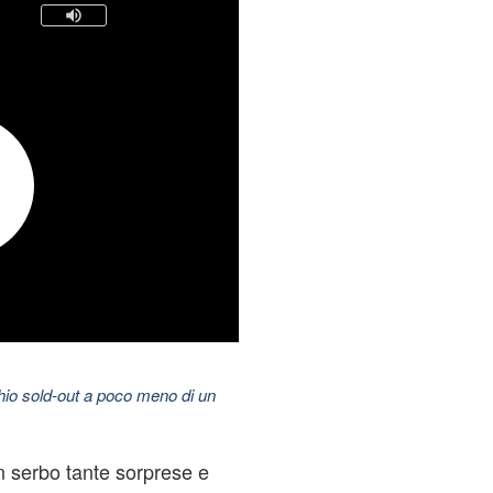
hio sold-out a poco meno di un
n serbo tante sorprese e