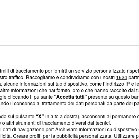
imili di tracciamento per fornirti un servizio personalizzato rispe
stro traffico. Raccogliamo e condividiamo con i nostri
1624
partn
 alcune informazioni sul tuo dispositivo, come l’indirizzo IP e le 
e emozioni. Tenderete a
ltre informazioni che hai fornito loro o che hanno raccolto dal tuo
ogie cliccando il pulsante
“Accetta tutti”
presente su questo ban
 delle parole di
o il consenso al trattamento dei dati personali da parte dei par
 giorno, tuttavia, vi
cussione.
ndo sul pulsante
“X”
in alto a destra), acconsenti al permanere 
o altri strumenti di tracciamento diversi dai tecnici.
uoi dati di navigazione per: Archiviare informazioni su dispositivo 
simo, ma vorrete essere
licità. Creare profili per la pubblicità personalizzata. Utilizzare p