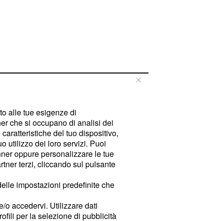
tto alle tue esigenze di
er che si occupano di analisi dei
caratteristiche del tuo dispositivo,
 utilizzo dei loro servizi. Puoi
ner oppure personalizzare le tue
tner terzi, cliccando sul pulsante
delle impostazioni predefinite che
e/o accedervi. Utilizzare dati
rofili per la selezione di pubblicità