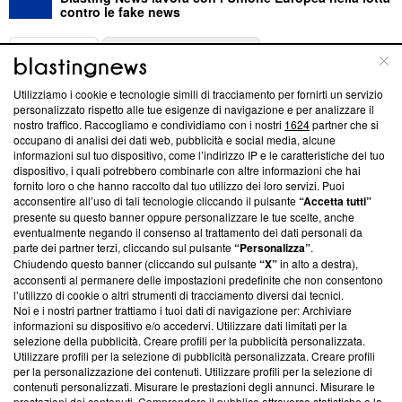
contro le fake news
ABOUT
LINEA EDITORIALE
Utilizziamo i cookie e tecnologie simili di tracciamento per fornirti un servizio
Questa sezione offre informazioni trasparenti su Blasting
personalizzato rispetto alle tue esigenze di navigazione e per analizzare il
nostro traffico. Raccogliamo e condividiamo con i nostri
1624
partner che si
News, sui nostri processi editoriali e su come ci impegniamo a
occupano di analisi dei dati web, pubblicità e social media, alcune
creare news di qualità. Inoltre, afferma la nostra aderenza a
informazioni sul tuo dispositivo, come l’indirizzo IP e le caratteristiche del tuo
‘Trust Project - News with Integrity’
Blasting News non è
dispositivo, i quali potrebbero combinarle con altre informazioni che hai
ancora membro del programma, ma ha richiesto di farne
fornito loro o che hanno raccolto dal tuo utilizzo dei loro servizi. Puoi
parte; Trust Project non ha ancora effettuato una verifica di
acconsentire all’uso di tali tecnologie cliccando il pulsante
“Accetta tutti”
conformità agli standard.
presente su questo banner oppure personalizzare le tue scelte, anche
eventualmente negando il consenso al trattamento dei dati personali da
parte dei partner terzi, cliccando sul pulsante
“Personalizza”
.
Su di noi
Chiudendo questo banner (cliccando sul pulsante
“X”
in alto a destra),
acconsenti al permanere delle impostazioni predefinite che non consentono
Team editoriale
l’utilizzo di cookie o altri strumenti di tracciamento diversi dai tecnici.
Noi e i nostri partner trattiamo i tuoi dati di navigazione per: Archiviare
Corporate
informazioni su dispositivo e/o accedervi. Utilizzare dati limitati per la
selezione della pubblicità. Creare profili per la pubblicità personalizzata.
Redazione
Utilizzare profili per la selezione di pubblicità personalizzata. Creare profili
per la personalizzazione dei contenuti. Utilizzare profili per la selezione di
Informativa Privacy
contenuti personalizzati. Misurare le prestazioni degli annunci. Misurare le
prestazioni dei contenuti. Comprendere il pubblico attraverso statistiche o la