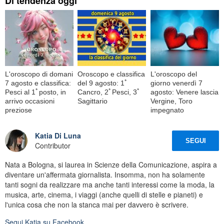
Di tendenza oggi
L'oroscopo di domani
Oroscopo e classifica
L'oroscopo del
7 agosto e classifica:
del 9 agosto: 1ﾟ
giorno venerdì 7
Pesci al 1ﾟposto, in
Cancro, 2ﾟPesci, 3ﾟ
agosto: Venere lascia
arrivo occasioni
Sagittario
Vergine, Toro
preziose
impegnato
Katia Di Luna
SEGUI
Contributor
Nata a Bologna, si laurea in Scienze della Comunicazione, aspira a
diventare un'affermata giornalista. Insomma, non ha solamente
tanti sogni da realizzare ma anche tanti interessi come la moda, la
musica, arte, cinema, i viaggi (anche quelli di stelle e pianeti) e
l'unica cosa che non la stanca mai per davvero è scrivere.
Segui
Katia
su Facebook