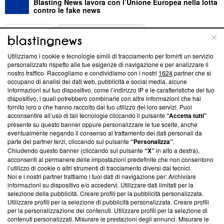
Blasting News lavora con l’Unione Europea nella lotta
contro le fake news
ABOUT
LINEA EDITORIALE
Utilizziamo i cookie e tecnologie simili di tracciamento per fornirti un servizio
Questa sezione offre informazioni trasparenti su Blasting
personalizzato rispetto alle tue esigenze di navigazione e per analizzare il
nostro traffico. Raccogliamo e condividiamo con i nostri
1624
partner che si
News, sui nostri processi editoriali e su come ci impegniamo a
occupano di analisi dei dati web, pubblicità e social media, alcune
creare news di qualità. Inoltre, afferma la nostra aderenza a
informazioni sul tuo dispositivo, come l’indirizzo IP e le caratteristiche del tuo
‘Trust Project - News with Integrity’
Blasting News non è
dispositivo, i quali potrebbero combinarle con altre informazioni che hai
ancora membro del programma, ma ha richiesto di farne
fornito loro o che hanno raccolto dal tuo utilizzo dei loro servizi. Puoi
parte; Trust Project non ha ancora effettuato una verifica di
acconsentire all’uso di tali tecnologie cliccando il pulsante
“Accetta tutti”
conformità agli standard.
presente su questo banner oppure personalizzare le tue scelte, anche
eventualmente negando il consenso al trattamento dei dati personali da
parte dei partner terzi, cliccando sul pulsante
“Personalizza”
.
Su di noi
Chiudendo questo banner (cliccando sul pulsante
“X”
in alto a destra),
acconsenti al permanere delle impostazioni predefinite che non consentono
Team editoriale
l’utilizzo di cookie o altri strumenti di tracciamento diversi dai tecnici.
Noi e i nostri partner trattiamo i tuoi dati di navigazione per: Archiviare
Corporate
informazioni su dispositivo e/o accedervi. Utilizzare dati limitati per la
selezione della pubblicità. Creare profili per la pubblicità personalizzata.
Redazione
Utilizzare profili per la selezione di pubblicità personalizzata. Creare profili
per la personalizzazione dei contenuti. Utilizzare profili per la selezione di
Informativa Privacy
contenuti personalizzati. Misurare le prestazioni degli annunci. Misurare le