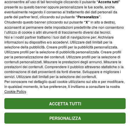
acconsentire all’uso di tali tecnologie cliccando il pulsante
“Accetta tutti”
Inter-Romero: c'è l'accordo con il Tottenham, manca
presente su questo banner oppure personalizzare le tue scelte, anche
quello con il difensore argentino
VIDEO
eventualmente negando il consenso al trattamento dei dati personali da
parte dei partner terzi, cliccando sul pulsante
“Personalizza”
.
Chiudendo questo banner (cliccando sul pulsante
“X”
in alto a destra),
acconsenti al permanere delle impostazioni predefinite che non consentono
l’utilizzo di cookie o altri strumenti di tracciamento diversi dai tecnici.
Blasting News lavora con l’Unione Europea nella lotta
Noi e i nostri partner trattiamo i tuoi dati di navigazione per: Archiviare
contro le fake news
informazioni su dispositivo e/o accedervi. Utilizzare dati limitati per la
selezione della pubblicità. Creare profili per la pubblicità personalizzata.
Utilizzare profili per la selezione di pubblicità personalizzata. Creare profili
ABOUT
LINEA EDITORIALE
per la personalizzazione dei contenuti. Utilizzare profili per la selezione di
contenuti personalizzati. Misurare le prestazioni degli annunci. Misurare le
prestazioni dei contenuti. Comprendere il pubblico attraverso statistiche o la
Questa sezione offre informazioni trasparenti su Blasting
combinazione di dati provenienti da fonti diverse. Sviluppare e migliorare i
servizi. Utilizzare dati limitati per la selezione dei contenuti.
News, sui nostri processi editoriali e su come ci impegniamo a
Per conoscere nel dettaglio quali cookie utilizziamo sul sito e per modificare,
creare news di qualità. Inoltre, afferma la nostra aderenza a
in qualsiasi momento, le tue preferenze, ti invitiamo a consultare la nostra
‘Trust Project - News with Integrity’
Blasting News non è
Cookie Policy
.
ancora membro del programma, ma ha richiesto di farne
parte; Trust Project non ha ancora effettuato una verifica di
ACCETTA TUTTI
conformità agli standard.
PERSONALIZZA
Su di noi
Team editoriale