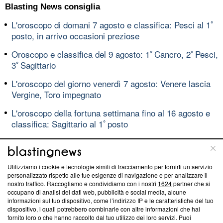
Blasting News consiglia
L'oroscopo di domani 7 agosto e classifica: Pesci al 1ﾟ
posto, in arrivo occasioni preziose
Oroscopo e classifica del 9 agosto: 1ﾟCancro, 2ﾟPesci,
3ﾟSagittario
L'oroscopo del giorno venerdì 7 agosto: Venere lascia
Vergine, Toro impegnato
L'oroscopo della fortuna settimana fino al 16 agosto e
classifica: Sagittario al 1ﾟposto
L'oroscopo letterario di domenica 2 marzo: Capricorno
in La montagna incantata di Mann
Utilizziamo i cookie e tecnologie simili di tracciamento per fornirti un servizio
L'oroscopo del giorno 3 marzo e classifica: Cancro in
personalizzato rispetto alle tue esigenze di navigazione e per analizzare il
testa, Capricorno reattivi
nostro traffico. Raccogliamo e condividiamo con i nostri
1624
partner che si
occupano di analisi dei dati web, pubblicità e social media, alcune
Amarcord, dal Mundialito al Trofeo Berlusconi: storia
informazioni sul tuo dispositivo, come l’indirizzo IP e le caratteristiche del tuo
dispositivo, i quali potrebbero combinarle con altre informazioni che hai
dei grandi tornei estivi
VIDEO
fornito loro o che hanno raccolto dal tuo utilizzo dei loro servizi. Puoi