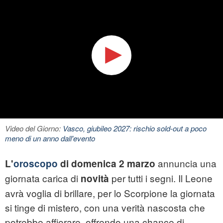
Video del Giorno:
Vasco, giubileo 2027: rischio sold-out a poco
meno di un anno dall'evento
annuncia una
L'
oroscopo
di domenica 2 marzo
giornata carica di
per tutti i segni. Il Leone
novità
avrà voglia di brillare, per lo Scorpione la giornata
si tinge di mistero, con una verità nascosta che
potrebbe affiorare, offrendo una chance di