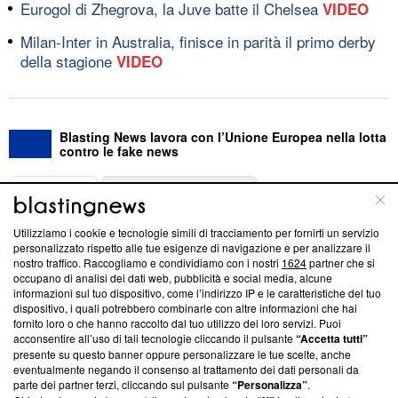
Eurogol di Zhegrova, la Juve batte il Chelsea
VIDEO
Milan-Inter in Australia, finisce in parità il primo derby
della stagione
VIDEO
Blasting News lavora con l’Unione Europea nella lotta
contro le fake news
ABOUT
LINEA EDITORIALE
Utilizziamo i cookie e tecnologie simili di tracciamento per fornirti un servizio
Questa sezione offre informazioni trasparenti su Blasting
personalizzato rispetto alle tue esigenze di navigazione e per analizzare il
nostro traffico. Raccogliamo e condividiamo con i nostri
1624
partner che si
News, sui nostri processi editoriali e su come ci impegniamo a
occupano di analisi dei dati web, pubblicità e social media, alcune
creare news di qualità. Inoltre, afferma la nostra aderenza a
informazioni sul tuo dispositivo, come l’indirizzo IP e le caratteristiche del tuo
‘Trust Project - News with Integrity’
Blasting News non è
dispositivo, i quali potrebbero combinarle con altre informazioni che hai
ancora membro del programma, ma ha richiesto di farne
fornito loro o che hanno raccolto dal tuo utilizzo dei loro servizi. Puoi
parte; Trust Project non ha ancora effettuato una verifica di
acconsentire all’uso di tali tecnologie cliccando il pulsante
“Accetta tutti”
conformità agli standard.
presente su questo banner oppure personalizzare le tue scelte, anche
eventualmente negando il consenso al trattamento dei dati personali da
parte dei partner terzi, cliccando sul pulsante
“Personalizza”
.
Su di noi