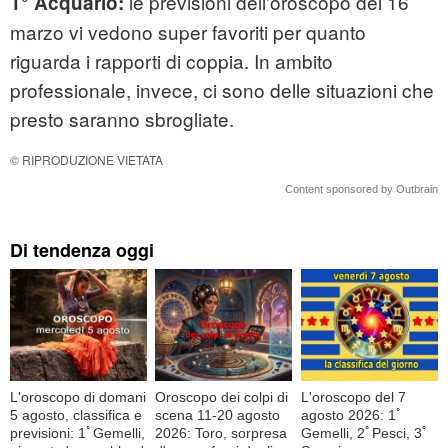
le previsioni dell'oroscopo del 16
1° Acquario:
marzo vi vedono super favoriti per quanto
riguarda i rapporti di coppia. In ambito
professionale, invece, ci sono delle situazioni che
presto saranno sbrogliate.
© RIPRODUZIONE VIETATA
Content sponsored by Outbrain
Di tendenza oggi
L'oroscopo di domani
Oroscopo dei colpi di
L'oroscopo del 7
5 agosto, classifica e
scena 11-20 agosto
agosto 2026: 1ﾟ
previsioni: 1ﾟGemelli,
2026: Toro, sorpresa
Gemelli, 2ﾟPesci, 3ﾟ