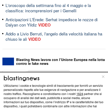
L'oroscopo della settimana fino al 4 maggio e la
classifica: incomprensioni per i Gemelli
Anticipazioni L'Erede: Serhat impedisce le nozze di
Dalyan con Yildiz
VIDEO
Addio a Livio Berruti, l'angelo della velocità italiana ha
chiuso le ali
VIDEO
Blasting News lavora con l’Unione Europea nella lotta
contro le fake news
ABOUT
LINEA EDITORIALE
Utilizziamo i cookie e tecnologie simili di tracciamento per fornirti un servizio
Questa sezione offre informazioni trasparenti su Blasting
personalizzato rispetto alle tue esigenze di navigazione e per analizzare il
nostro traffico. Raccogliamo e condividiamo con i nostri
1624
partner che si
News, sui nostri processi editoriali e su come ci impegniamo a
occupano di analisi dei dati web, pubblicità e social media, alcune
creare news di qualità. Inoltre, afferma la nostra aderenza a
informazioni sul tuo dispositivo, come l’indirizzo IP e le caratteristiche del tuo
‘Trust Project - News with Integrity’
Blasting News non è
dispositivo, i quali potrebbero combinarle con altre informazioni che hai