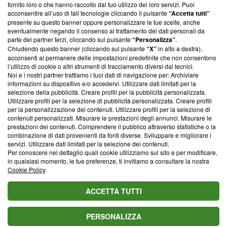
ancora membro del programma, ma ha richiesto di farne
fornito loro o che hanno raccolto dal tuo utilizzo dei loro servizi. Puoi
parte; Trust Project non ha ancora effettuato una verifica di
acconsentire all’uso di tali tecnologie cliccando il pulsante
“Accetta tutti”
conformità agli standard.
presente su questo banner oppure personalizzare le tue scelte, anche
eventualmente negando il consenso al trattamento dei dati personali da
parte dei partner terzi, cliccando sul pulsante
“Personalizza”
.
Su di noi
Chiudendo questo banner (cliccando sul pulsante
“X”
in alto a destra),
acconsenti al permanere delle impostazioni predefinite che non consentono
Team editoriale
l’utilizzo di cookie o altri strumenti di tracciamento diversi dai tecnici.
Noi e i nostri partner trattiamo i tuoi dati di navigazione per: Archiviare
Corporate
informazioni su dispositivo e/o accedervi. Utilizzare dati limitati per la
selezione della pubblicità. Creare profili per la pubblicità personalizzata.
Redazione
Utilizzare profili per la selezione di pubblicità personalizzata. Creare profili
per la personalizzazione dei contenuti. Utilizzare profili per la selezione di
Informativa Privacy
contenuti personalizzati. Misurare le prestazioni degli annunci. Misurare le
prestazioni dei contenuti. Comprendere il pubblico attraverso statistiche o la
Cookie Policy
combinazione di dati provenienti da fonti diverse. Sviluppare e migliorare i
servizi. Utilizzare dati limitati per la selezione dei contenuti.
Blasting SA, IDI CHE-247.845.224, Via Carlo Frasca, 3 - 6900
Per conoscere nel dettaglio quali cookie utilizziamo sul sito e per modificare,
Lugano (Svizzera) Tel:
+39 0690258937
in qualsiasi momento, le tue preferenze, ti invitiamo a consultare la nostra
Cookie Policy
.
© 2026 Blasting News
ACCETTA TUTTI
PERSONALIZZA