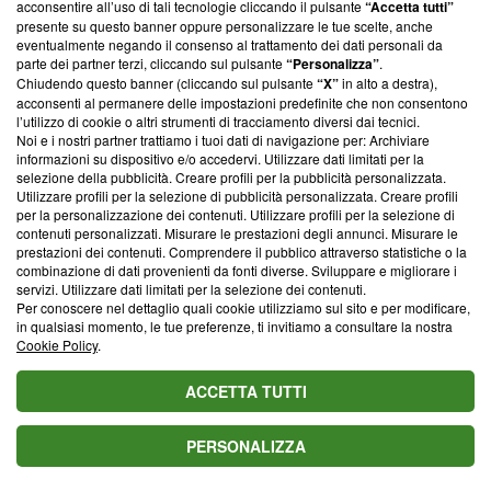
acconsentire all’uso di tali tecnologie cliccando il pulsante
“Accetta tutti”
della settimana o dell'intero mese. Il carisma è
presente su questo banner oppure personalizzare le tue scelte, anche
alle stelle e vi permette di influenzare
eventualmente negando il consenso al trattamento dei dati personali da
parte dei partner terzi, cliccando sul pulsante
“Personalizza”
.
positivamente l'ambiente circostante con grazia e
Chiudendo questo banner (cliccando sul pulsante
“X”
in alto a destra),
acconsenti al permanere delle impostazioni predefinite che non consentono
autorità naturale. Dedicate tempo alla bellezza in
l’utilizzo di cookie o altri strumenti di tracciamento diversi dai tecnici.
ogni sua forma poiché nutre l'anima e rafforza il
Noi e i nostri partner trattiamo i tuoi dati di navigazione per: Archiviare
informazioni su dispositivo e/o accedervi. Utilizzare dati limitati per la
vostro naturale equilibrio interiore. Siete pronti a
selezione della pubblicità. Creare profili per la pubblicità personalizzata.
Utilizzare profili per la selezione di pubblicità personalizzata. Creare profili
cogliere frutti maturi seminati con tanta dedizione
per la personalizzazione dei contenuti. Utilizzare profili per la selezione di
nel passato recente. Godetevi questo momento di
contenuti personalizzati. Misurare le prestazioni degli annunci. Misurare le
prestazioni dei contenuti. Comprendere il pubblico attraverso statistiche o la
gloria assoluta che meritate pienamente per la
combinazione di dati provenienti da fonti diverse. Sviluppare e migliorare i
servizi. Utilizzare dati limitati per la selezione dei contenuti.
vostra integrità e il vostro impegno incessante.
Per conoscere nel dettaglio quali cookie utilizziamo sul sito e per modificare,
in qualsiasi momento, le tue preferenze, ti invitiamo a consultare la nostra
Cookie Policy
.
© RIPRODUZIONE VIETATA
Content sponsored by Outbrain
ACCETTA TUTTI
Di tendenza oggi
PERSONALIZZA