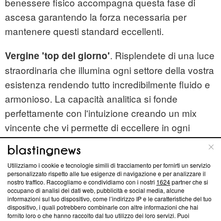
benessere fisico accompagna questa fase di
ascesa garantendo la forza necessaria per
mantenere questi standard eccellenti.
. Risplendete di una luce
Vergi
ne 'top del giorno'
straordinaria che illumina ogni settore della vostra
esistenza rendendo tutto incredibilmente fluido e
armonioso. La capacità analitica si fonde
perfettamente con l'intuizione creando un mix
vincente che vi permette di eccellere in ogni
situazione. L'
vi mette al
oroscopo
di giovedì
centro dello zodiaco: siete il punto di riferimento
Utilizziamo i cookie e tecnologie simili di tracciamento per fornirti un servizio
per chiunque cerchi ordine e competenza in un
personalizzato rispetto alle tue esigenze di navigazione e per analizzare il
nostro traffico. Raccogliamo e condividiamo con i nostri
1624
partner che si
mondo spesso caotico e disorganizzato. Una
occupano di analisi dei dati web, pubblicità e social media, alcune
notizia eccellente potrebbe arrivare
informazioni sul tuo dispositivo, come l’indirizzo IP e le caratteristiche del tuo
dispositivo, i quali potrebbero combinarle con altre informazioni che hai
inaspettatamente cambiando in meglio il corso
fornito loro o che hanno raccolto dal tuo utilizzo dei loro servizi. Puoi