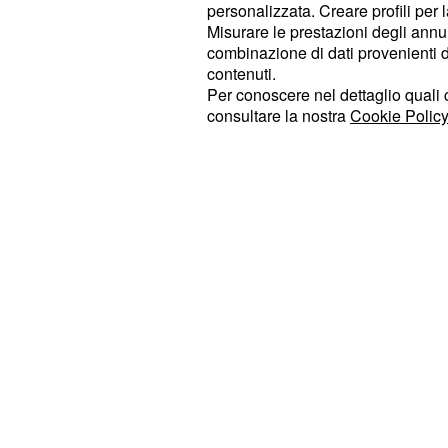
partner attraverso dialoghi sinceri. I
personalizzata. Creare profili per 
Misurare le prestazioni degli annun
un forte desiderio di aprirsi a nuovi i
combinazione di dati provenienti da 
fascino naturale che non passa inos
contenuti.
delle attività pratiche si aprono pros
Per conoscere nel dettaglio quali c
consultare la nostra
Cookie Policy
capaci di dare una svolta decisiva a
lungo nel cassetto. Le relazioni socia
riflessione profondi, mentre in famig
serenità dopo alcune piccole incomp
vecchie questioni economiche.