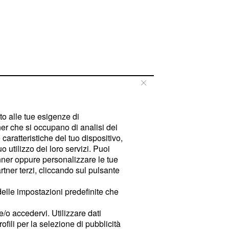
tto alle tue esigenze di
er che si occupano di analisi dei
caratteristiche del tuo dispositivo,
 utilizzo dei loro servizi. Puoi
ner oppure personalizzare le tue
tner terzi, cliccando sul pulsante
delle impostazioni predefinite che
e/o accedervi. Utilizzare dati
rofili per la selezione di pubblicità