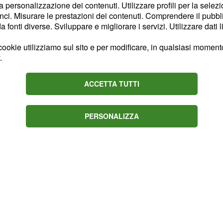
 cuori solitari avvertono
la personalizzazione dei contenuti. Utilizzare profili per la selez
ci. Misurare le prestazioni dei contenuti. Comprendere il pubblic
ncontri, favoriti da un
fonti diverse. Sviluppare e migliorare i servizi. Utilizzare dati l
servato. Nell'ambito
pettive interessanti,
ookie utilizziamo sul sito e per modificare, in qualsiasi momento,
.
 un progetto rimasto a
li offrono spunti di
ACCETTA TUTTI
lia torna finalmente la
rensioni legate a
PERSONALIZZA