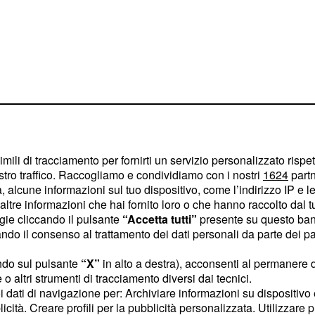
imili di tracciamento per fornirti un servizio personalizzato rispe
stro traffico. Raccogliamo e condividiamo con i nostri
1624
partn
, oroscopo e
 alcune informazioni sul tuo dispositivo, come l’indirizzo IP e le 
ltre informazioni che hai fornito loro o che hanno raccolto dal tuo
ogie cliccando il pulsante
“Accetta tutti”
presente su questo ban
o il consenso al trattamento dei dati personali da parte dei par
 brilla di una luce
complicità alle coppie
ndo sul pulsante
“X”
in alto a destra), acconsenti al permanere 
o altri strumenti di tracciamento diversi dai tecnici.
chiarimenti rimandati da
uoi dati di navigazione per: Archiviare informazioni su dispositivo 
sintonia perfetta con il
licità. Creare profili per la pubblicità personalizzata. Utilizzare p