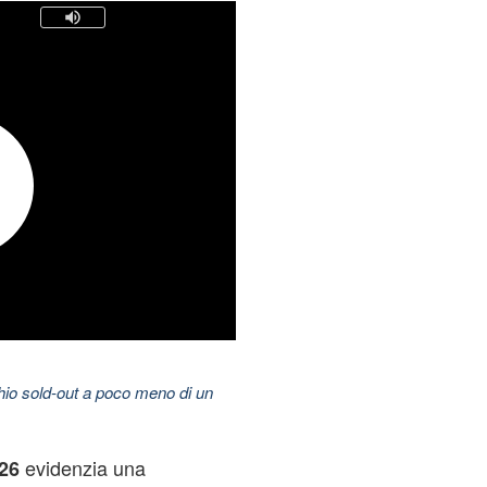
hio sold-out a poco meno di un
evidenzia una
26