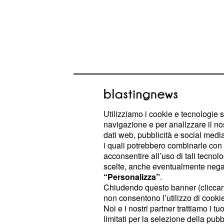
Utilizziamo i cookie e tecnologie s
navigazione e per analizzare il no
Sabato 6 giugno 2026
dati web, pubblicità e social media,
i quali potrebbero combinarle con a
classifica del giorno
acconsentire all’uso di tali tecnol
scelte, anche eventualmente negand
⭐⭐⭐⭐⭐. L'atmosfera affettiva
Cancro
“Personalizza”
.
intensa, regalando momenti di rara 
Chiudendo questo banner (clicca
non consentono l’utilizzo di cookie 
storiche. Questo sabato favorisce i 
Noi e i nostri partner trattiamo i t
tempo, permettendo di ritrovare una 
limitati per la selezione della pubb