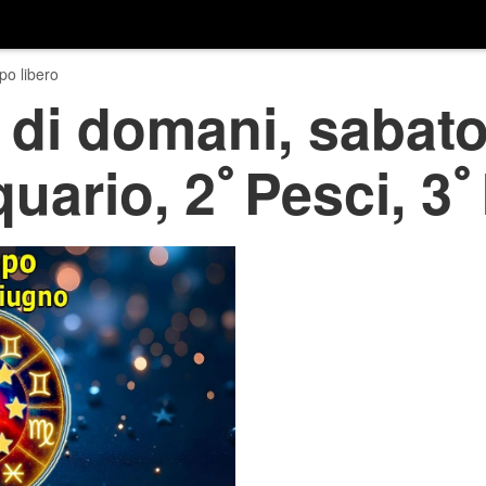
o libero
 di domani, sabato
uario, 2ﾟPesci, 3ﾟ