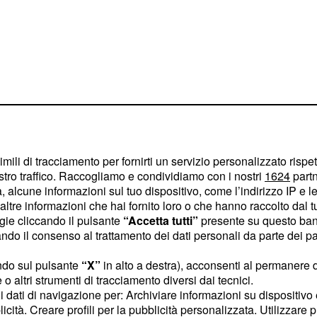
i recherà in ufficio da
 lavoro: i due, però, si
ssato che hanno vissuto
imili di tracciamento per fornirti un servizio personalizzato rispe
stro traffico. Raccogliamo e condividiamo con i nostri
1624
partn
no di fiamma per la
 alcune informazioni sul tuo dispositivo, come l’indirizzo IP e le 
ltre informazioni che hai fornito loro o che hanno raccolto dal tuo
ogie cliccando il pulsante
“Accetta tutti”
presente su questo ban
o il consenso al trattamento dei dati personali da parte dei par
ni e trama fino
ndo sul pulsante
“X”
in alto a destra), acconsenti al permanere 
o altri strumenti di tracciamento diversi dai tecnici.
uoi dati di navigazione per: Archiviare informazioni su dispositivo 
licità. Creare profili per la pubblicità personalizzata. Utilizzare p