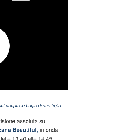
t scopre le bugie di sua figlia
isione assoluta su
in onda
ana Beautiful,
alle 13.40 alle 14.45