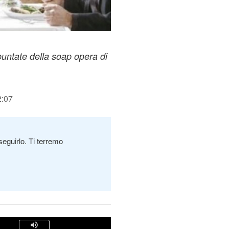
untate della soap opera di
2:07
seguirlo. Ti terremo