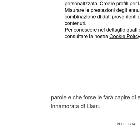
In queste nuove puntate di Beautif
personalizzata. Creare profili per 
fino al 3 aprile 2015 in tv, inoltre,
Misurare le prestazioni degli annun
combinazione di dati provenienti da 
tutti i modi di far allontanare Rick da
contenuti.
donna sembra procedere nel miglior
Per conoscere nel dettaglio quali c
Ridge cercherà di parlare con l'uomo 
consultare la nostra
Cookie Policy
suo matrimonio può essere ancora s
, inoltre
anticipazioni di Beautiful
affatto contenta del riavvicinamento
Ivy: la donna sembra essere gelosa 
nel momento in cui vedrà che i due
alla passione, dandosi un super-bac
parole e che forse le farà capire di
innamorata di Liam.