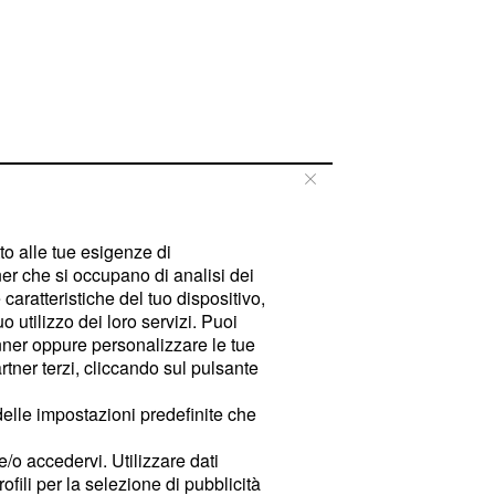
tto alle tue esigenze di
er che si occupano di analisi dei
caratteristiche del tuo dispositivo,
 utilizzo dei loro servizi. Puoi
ner oppure personalizzare le tue
tner terzi, cliccando sul pulsante
delle impostazioni predefinite che
e/o accedervi. Utilizzare dati
rofili per la selezione di pubblicità