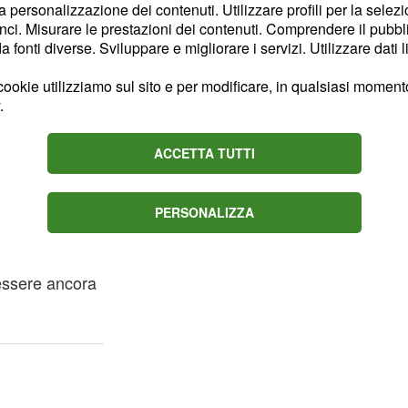
ul che vedremo in onda
la personalizzazione dei contenuti. Utilizzare profili per la selez
 vedremo che Maya tenta in
ci. Misurare le prestazioni dei contenuti. Comprendere il pubblic
fonti diverse. Sviluppare e migliorare i servizi. Utilizzare dati l
 Caroline: il piano della
e dei modi, nonostante
ookie utilizziamo sul sito e per modificare, in qualsiasi momento,
e di fargli capire che il
.
alvato. Le
, rivelano che Hope non è
ACCETTA TUTTI
 che c'è stato tra Liam e
e lo sarà ancora di più
PERSONALIZZA
 si lasceranno andare
io che la lascerà senza
 essere ancora