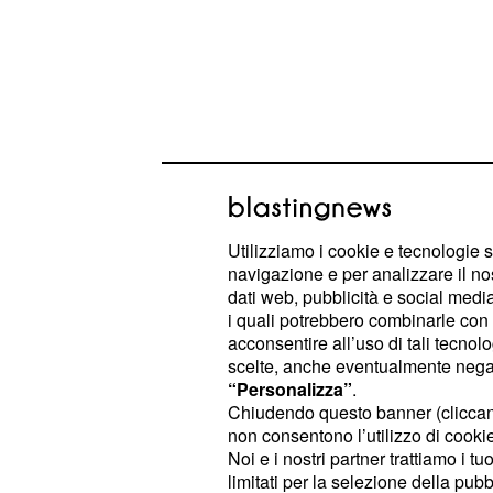
Nel frattempo vedremo che
s
Taylor
Eric per risolvere alcune questioni di
lasceranno andare ai ricordi del pa
Utilizziamo i cookie e tecnologie s
navigazione e per analizzare il no
assieme. Ben presto ci sarà un ritor
dati web, pubblicità e social media,
coppia Taylor-Eric?
i quali potrebbero combinarle con a
acconsentire all’uso di tali tecnol
scelte, anche eventualmente negand
Beautiful, anticipazio
“Personalizza”
.
al 3 aprile 2015
Chiudendo questo banner (clicca
non consentono l’utilizzo di cookie 
Noi e i nostri partner trattiamo i t
limitati per la selezione della pubb