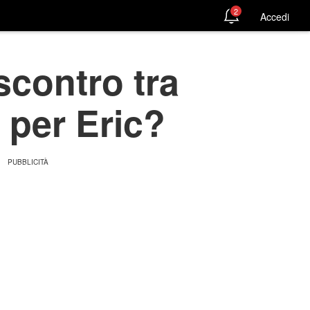
2
Accedi
 scontro tra
a per Eric?