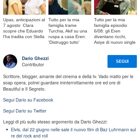
Upas, anticipazioni al
Tutto per la mia
Tutto per la mia
7 agosto: Clara
famiglia trame
famiglia episodio
scopre che Eduardo
Turchia, Akif su una
6/08: gli Eren
l'ha tradita con Stella
ruspa a casa Eren:
diventano ricchi,
'Distruggo tutto'
Asiye di nuovo single
Dario Ghezzi
SEGUI
Contributor
Scrittore, blogger, amante del cinema e della tv. Vado matto per le
soap opera, potrei guardare ininterrottamente ore ed ore di
Beautiful e Il Segreto.
Segui
Dario
su Facebook
Segui
Dario
su Twitter
Leggi di più sullo stesso argomento da Dario Ghezzi:
Elvis, dal 22 giugno nelle sale il nuovo film di Baz Luhrmann sul
re del rock and roll