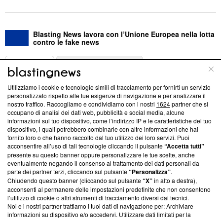
Blasting News lavora con l’Unione Europea nella lotta
contro le fake news
ABOUT
LINEA EDITORIALE
Utilizziamo i cookie e tecnologie simili di tracciamento per fornirti un servizio
Questa sezione offre informazioni trasparenti su Blasting
personalizzato rispetto alle tue esigenze di navigazione e per analizzare il
nostro traffico. Raccogliamo e condividiamo con i nostri
1624
partner che si
News, sui nostri processi editoriali e su come ci impegniamo a
occupano di analisi dei dati web, pubblicità e social media, alcune
creare news di qualità. Inoltre, afferma la nostra aderenza a
informazioni sul tuo dispositivo, come l’indirizzo IP e le caratteristiche del tuo
‘Trust Project - News with Integrity’
Blasting News non è
dispositivo, i quali potrebbero combinarle con altre informazioni che hai
ancora membro del programma, ma ha richiesto di farne
fornito loro o che hanno raccolto dal tuo utilizzo dei loro servizi. Puoi
parte; Trust Project non ha ancora effettuato una verifica di
acconsentire all’uso di tali tecnologie cliccando il pulsante
“Accetta tutti”
conformità agli standard.
presente su questo banner oppure personalizzare le tue scelte, anche
eventualmente negando il consenso al trattamento dei dati personali da
parte dei partner terzi, cliccando sul pulsante
“Personalizza”
.
Su di noi
Chiudendo questo banner (cliccando sul pulsante
“X”
in alto a destra),
acconsenti al permanere delle impostazioni predefinite che non consentono
Team editoriale
l’utilizzo di cookie o altri strumenti di tracciamento diversi dai tecnici.
Noi e i nostri partner trattiamo i tuoi dati di navigazione per: Archiviare
Corporate
informazioni su dispositivo e/o accedervi. Utilizzare dati limitati per la