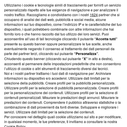
Utilizziamo i cookie e tecnologie simili di tracciamento per fornirti un servizio
Questa sezione offre informazioni trasparenti su Blasting
personalizzato rispetto alle tue esigenze di navigazione e per analizzare il
nostro traffico. Raccogliamo e condividiamo con i nostri
1624
partner che si
News, sui nostri processi editoriali e su come ci impegniamo a
occupano di analisi dei dati web, pubblicità e social media, alcune
creare news di qualità. Inoltre, afferma la nostra aderenza a
informazioni sul tuo dispositivo, come l’indirizzo IP e le caratteristiche del tuo
‘Trust Project - News with Integrity’
Blasting News non è
dispositivo, i quali potrebbero combinarle con altre informazioni che hai
ancora membro del programma, ma ha richiesto di farne
fornito loro o che hanno raccolto dal tuo utilizzo dei loro servizi. Puoi
parte; Trust Project non ha ancora effettuato una verifica di
acconsentire all’uso di tali tecnologie cliccando il pulsante
“Accetta tutti”
conformità agli standard.
presente su questo banner oppure personalizzare le tue scelte, anche
eventualmente negando il consenso al trattamento dei dati personali da
parte dei partner terzi, cliccando sul pulsante
“Personalizza”
.
Su di noi
Chiudendo questo banner (cliccando sul pulsante
“X”
in alto a destra),
acconsenti al permanere delle impostazioni predefinite che non consentono
Team editoriale
l’utilizzo di cookie o altri strumenti di tracciamento diversi dai tecnici.
Noi e i nostri partner trattiamo i tuoi dati di navigazione per: Archiviare
Corporate
informazioni su dispositivo e/o accedervi. Utilizzare dati limitati per la
selezione della pubblicità. Creare profili per la pubblicità personalizzata.
Redazione
Utilizzare profili per la selezione di pubblicità personalizzata. Creare profili
per la personalizzazione dei contenuti. Utilizzare profili per la selezione di
Informativa Privacy
contenuti personalizzati. Misurare le prestazioni degli annunci. Misurare le
prestazioni dei contenuti. Comprendere il pubblico attraverso statistiche o la
Cookie Policy
combinazione di dati provenienti da fonti diverse. Sviluppare e migliorare i
servizi. Utilizzare dati limitati per la selezione dei contenuti.
Blasting SA, IDI CHE-247.845.224, Via Carlo Frasca, 3 - 6900
Per conoscere nel dettaglio quali cookie utilizziamo sul sito e per modificare,
Lugano (Svizzera) Tel:
+39 0690258937
in qualsiasi momento, le tue preferenze, ti invitiamo a consultare la nostra
Cookie Policy
.