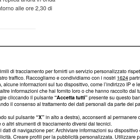
torno alle ore 2,30 di
imili di tracciamento per fornirti un servizio personalizzato rispe
stro traffico. Raccogliamo e condividiamo con i nostri
1624
partn
 alcune informazioni sul tuo dispositivo, come l’indirizzo IP e le 
ltre informazioni che hai fornito loro o che hanno raccolto dal tuo
ogie cliccando il pulsante
“Accetta tutti”
presente su questo ban
o il consenso al trattamento dei dati personali da parte dei par
ndo sul pulsante
“X”
in alto a destra), acconsenti al permanere 
o altri strumenti di tracciamento diversi dai tecnici.
uoi dati di navigazione per: Archiviare informazioni su dispositivo 
licità. Creare profili per la pubblicità personalizzata. Utilizzare p