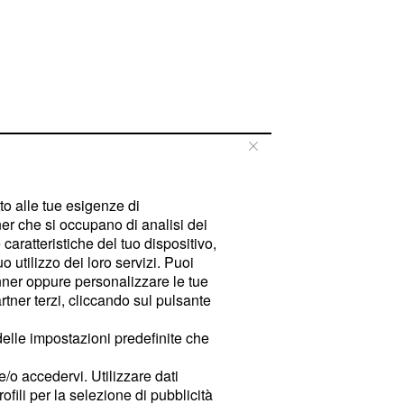
tto alle tue esigenze di
er che si occupano di analisi dei
caratteristiche del tuo dispositivo,
 utilizzo dei loro servizi. Puoi
ner oppure personalizzare le tue
tner terzi, cliccando sul pulsante
delle impostazioni predefinite che
e/o accedervi. Utilizzare dati
rofili per la selezione di pubblicità