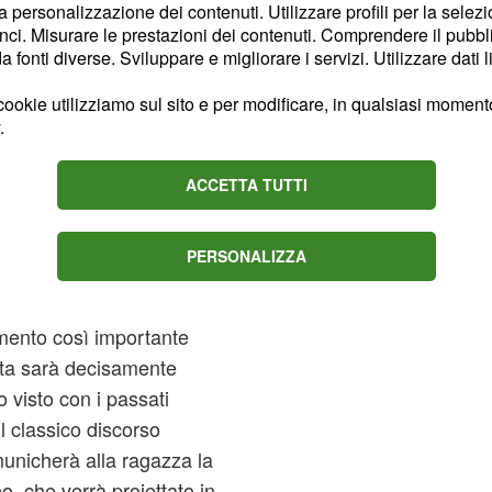
rono classico di oggi
la personalizzazione dei contenuti. Utilizzare profili per la selez
er farlo dovrete
ci. Misurare le prestazioni dei contenuti. Comprendere il pubblic
fonti diverse. Sviluppare e migliorare i servizi. Utilizzare dati l
ol sito web
 puntata nell'apposita
ookie utilizziamo sul sito e per modificare, in qualsiasi momento,
del pomeriggio. Su
.
tata potrete trovare dei
ACCETTA TUTTI
ldo di Amedeo e Alessia,
scelta.
PERSONALIZZA
inale di Amedeo
uni familiari, che hanno
omento così importante
elta sarà decisamente
 visto con i passati
l classico discorso
unicherà alla ragazza la
o, che verrà proiettato in