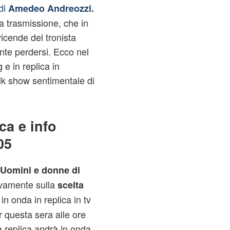
 di
Amedeo Andreozzi
.
a trasmissione, che in
vicende del tronista
e perdersi. Ecco nel
e in replica in
lk show sentimentale di
ca e info
05
 Uomini e donne di
ivamente sulla
scelta
 in onda in replica in tv
 questa sera alle ore
 replica andrà in onda