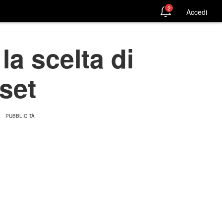
2
Accedi
a scelta di
set