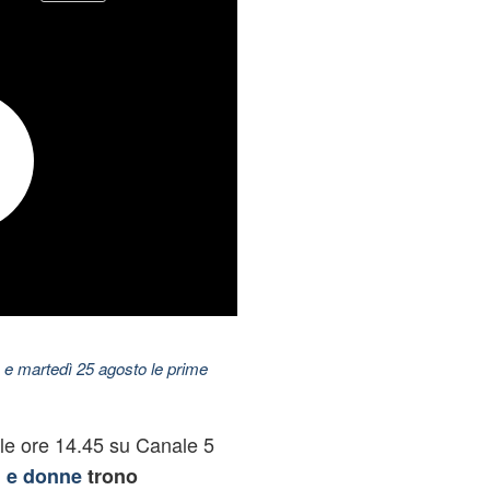
 e martedì 25 agosto le prime
le ore 14.45 su Canale 5
 e donne
trono