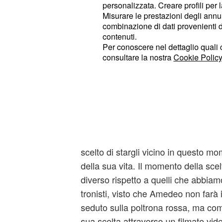
Potrete rivedere la puntata di
U&D t
personalizzata. Creare profili per 
anche in replica streaming online
: p
Misurare le prestazioni degli annun
combinazione di dati provenienti da 
collegarvi a partire dalle 16 in poi c
contenuti.
dove troverete la
Videomediaset.it,
Per conoscere nel dettaglio quali c
sezione dedicata alla trasmissione 
consultare la nostra
Cookie Policy
WittyTv, invece, al termine della pun
video esclusivi con le reazioni a ca
subito dopo il momento finale della 
In studio per assistere alla
scelta f
arriveranno anche i suoi amici e alc
scelto di stargli vicino in questo m
della sua vita. Il momento della sc
diverso rispetto a quelli che abbiamo
tronisti, visto che Amedeo non farà i
seduto sulla poltrona rossa, ma com
sua scelta attraverso un filmato vide