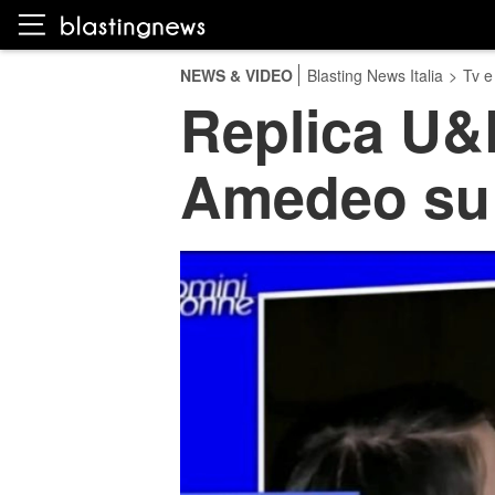
NEWS & VIDEO
Blasting News Italia
>
Tv e
Replica U&D
Amedeo su 