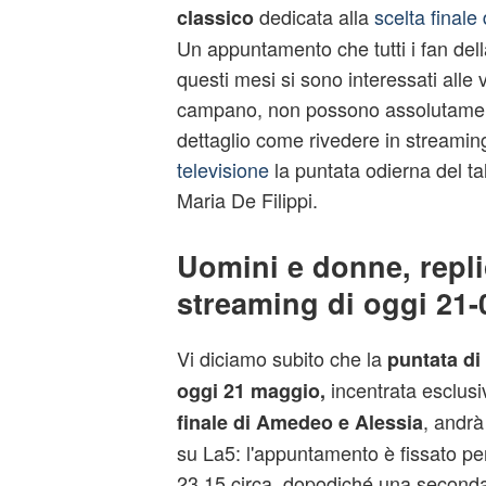
dedicata alla
scelta finale
classico
Un appuntamento che tutti i fan dell
questi mesi si sono interessati alle 
campano, non possono assolutament
dettaglio come rivedere in streaming 
televisione
la puntata odierna del ta
Maria De Filippi.
Uomini e donne, repli
streaming di oggi 21-
Vi diciamo subito che la
puntata di
incentrata esclus
oggi 21 maggio,
, andrà
finale di Amedeo e Alessia
su La5: l'appuntamento è fissato per
23.15 circa, dopodiché una seconda