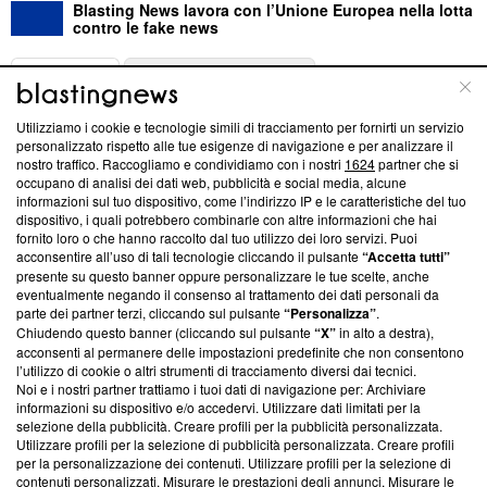
Blasting News lavora con l’Unione Europea nella lotta
contro le fake news
ABOUT
LINEA EDITORIALE
Utilizziamo i cookie e tecnologie simili di tracciamento per fornirti un servizio
Questa sezione offre informazioni trasparenti su Blasting
personalizzato rispetto alle tue esigenze di navigazione e per analizzare il
nostro traffico. Raccogliamo e condividiamo con i nostri
1624
partner che si
News, sui nostri processi editoriali e su come ci impegniamo a
occupano di analisi dei dati web, pubblicità e social media, alcune
creare news di qualità. Inoltre, afferma la nostra aderenza a
informazioni sul tuo dispositivo, come l’indirizzo IP e le caratteristiche del tuo
‘Trust Project - News with Integrity’
Blasting News non è
dispositivo, i quali potrebbero combinarle con altre informazioni che hai
ancora membro del programma, ma ha richiesto di farne
fornito loro o che hanno raccolto dal tuo utilizzo dei loro servizi. Puoi
parte; Trust Project non ha ancora effettuato una verifica di
acconsentire all’uso di tali tecnologie cliccando il pulsante
“Accetta tutti”
conformità agli standard.
presente su questo banner oppure personalizzare le tue scelte, anche
eventualmente negando il consenso al trattamento dei dati personali da
parte dei partner terzi, cliccando sul pulsante
“Personalizza”
.
Su di noi
Chiudendo questo banner (cliccando sul pulsante
“X”
in alto a destra),
acconsenti al permanere delle impostazioni predefinite che non consentono
Team editoriale
l’utilizzo di cookie o altri strumenti di tracciamento diversi dai tecnici.
Noi e i nostri partner trattiamo i tuoi dati di navigazione per: Archiviare
Corporate
informazioni su dispositivo e/o accedervi. Utilizzare dati limitati per la
selezione della pubblicità. Creare profili per la pubblicità personalizzata.
Redazione
Utilizzare profili per la selezione di pubblicità personalizzata. Creare profili
per la personalizzazione dei contenuti. Utilizzare profili per la selezione di
Informativa Privacy
contenuti personalizzati. Misurare le prestazioni degli annunci. Misurare le