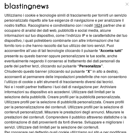
ABOUT
LINEA EDITORIALE
Utilizziamo i cookie e tecnologie simili di tracciamento per fornirti un servizio
Questa sezione offre informazioni trasparenti su Blasting
personalizzato rispetto alle tue esigenze di navigazione e per analizzare il
nostro traffico. Raccogliamo e condividiamo con i nostri
1624
partner che si
News, sui nostri processi editoriali e su come ci impegniamo a
occupano di analisi dei dati web, pubblicità e social media, alcune
creare news di qualità. Inoltre, afferma la nostra aderenza a
informazioni sul tuo dispositivo, come l’indirizzo IP e le caratteristiche del tuo
‘Trust Project - News with Integrity’
Blasting News non è
dispositivo, i quali potrebbero combinarle con altre informazioni che hai
ancora membro del programma, ma ha richiesto di farne
fornito loro o che hanno raccolto dal tuo utilizzo dei loro servizi. Puoi
parte; Trust Project non ha ancora effettuato una verifica di
acconsentire all’uso di tali tecnologie cliccando il pulsante
“Accetta tutti”
conformità agli standard.
presente su questo banner oppure personalizzare le tue scelte, anche
eventualmente negando il consenso al trattamento dei dati personali da
parte dei partner terzi, cliccando sul pulsante
“Personalizza”
.
Su di noi
Chiudendo questo banner (cliccando sul pulsante
“X”
in alto a destra),
acconsenti al permanere delle impostazioni predefinite che non consentono
Team editoriale
l’utilizzo di cookie o altri strumenti di tracciamento diversi dai tecnici.
Noi e i nostri partner trattiamo i tuoi dati di navigazione per: Archiviare
Corporate
informazioni su dispositivo e/o accedervi. Utilizzare dati limitati per la
selezione della pubblicità. Creare profili per la pubblicità personalizzata.
Redazione
Utilizzare profili per la selezione di pubblicità personalizzata. Creare profili
per la personalizzazione dei contenuti. Utilizzare profili per la selezione di
Informativa Privacy
contenuti personalizzati. Misurare le prestazioni degli annunci. Misurare le
prestazioni dei contenuti. Comprendere il pubblico attraverso statistiche o la
Cookie Policy
combinazione di dati provenienti da fonti diverse. Sviluppare e migliorare i
servizi. Utilizzare dati limitati per la selezione dei contenuti.
Blasting SA, IDI CHE-247.845.224, Via Carlo Frasca, 3 - 6900
Per conoscere nel dettaglio quali cookie utilizziamo sul sito e per modificare,