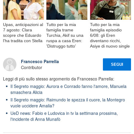
Upas, anticipazioni al
Tutto per la mia
Tutto per la mia
7 agosto: Clara
famiglia trame
famiglia episodio
scopre che Eduardo
Turchia, Akif su una
6/08: gli Eren
l'ha tradita con Stella
ruspa a casa Eren:
diventano ricchi,
'Distruggo tutto'
Asiye di nuovo single
Francesco Parrella
SEGUI
Contributor
Leggi di più sullo stesso argomento da Francesco Parrella:
Il Segreto maggio: Aurora e Conrado fanno l'amore, Manuela
smaschera Alicia
Il Segreto maggio: Raimundo le spezza il cuore, la Montegro
vuole uccidere Amalia?
UeD news: Fabio e Ludovica in tv la settimana prossima,
l'incidente di Anna Munafò