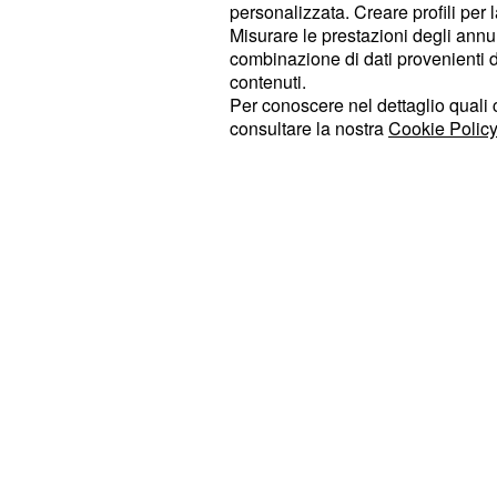
personalizzata. Creare profili per 
alle 13 e alle 17.55 circa e
Italiauno
Misurare le prestazioni degli annun
su La5 alle 16.55 e un'altra ancora 
combinazione di dati provenienti da 
contenuti.
Per conoscere nel dettaglio quali c
Diretta Isola dei famo
consultare la nostra
Cookie Policy
si o no?
Sarà possibile seguire
L'Isola dei f
?
live streaming 24 ore su 24