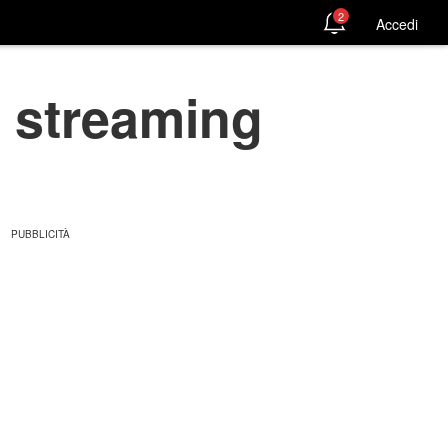
2
Accedi
a streaming