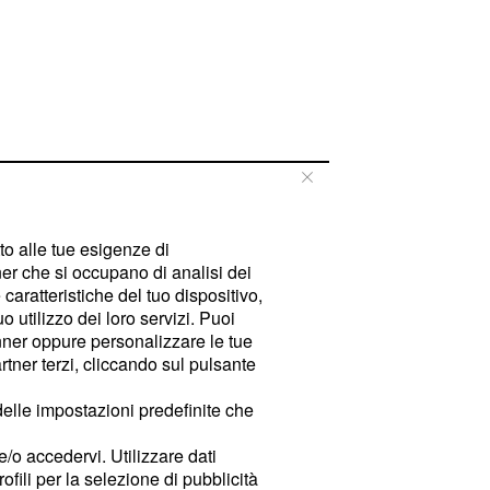
tto alle tue esigenze di
er che si occupano di analisi dei
caratteristiche del tuo dispositivo,
 utilizzo dei loro servizi. Puoi
ner oppure personalizzare le tue
tner terzi, cliccando sul pulsante
delle impostazioni predefinite che
e/o accedervi. Utilizzare dati
rofili per la selezione di pubblicità