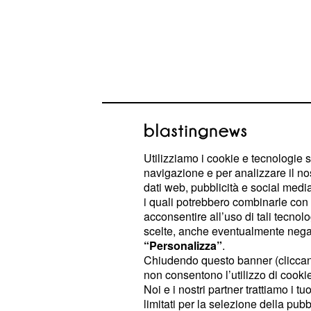
Daytime Isola dei fam
dove seguirlo
Utilizziamo i cookie e tecnologie s
navigazione e per analizzare il no
Le anticipazioni riguardanti l'
dati web, pubblicità e social media,
appunt
i quali potrebbero combinarle con a
6 rivelano c
L'
Isola dei famosi
201
acconsentire all’uso di tali tecnol
in onda il prossimo mercoledì 9 mar
scelte, anche eventualmente negand
“Personalizza”
.
seconda settimana in poi l'appuntam
Chiudendo questo banner (clicca
lunedì sera (quindi a partire dal 14
non consentono l’utilizzo di cookie 
riguarda, invece, gli
appuntamenti in 
Noi e i nostri partner trattiamo i t
limitati per la selezione della pubb
segnaliamo che ogni giorno andrà in