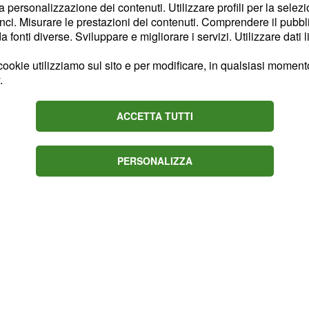
la personalizzazione dei contenuti. Utilizzare profili per la selez
 poi un'altra è prevista
ci. Misurare le prestazioni dei contenuti. Comprendere il pubblic
su Canale 5 alle 16.10
fonti diverse. Sviluppare e migliorare i servizi. Utilizzare dati l
ookie utilizziamo sul sito e per modificare, in qualsiasi momento,
si 24 ore su 24:
.
ACCETTA TUTTI
amosi 2016 in diretta
PERSONALIZZA