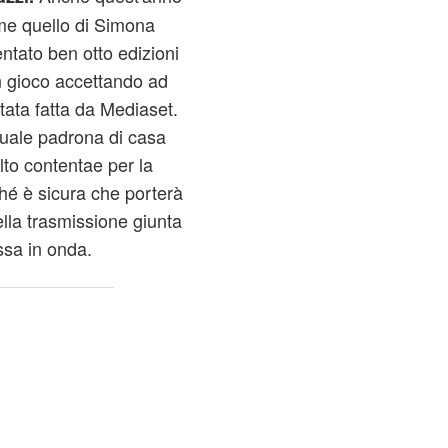
ome quello di Simona
ntato ben otto edizioni
in gioco accettando ad
stata fatta da Mediaset.
ttuale padrona di casa
to contentae per la
hé è sicura che porterà
della trasmissione giunta
ssa in onda.