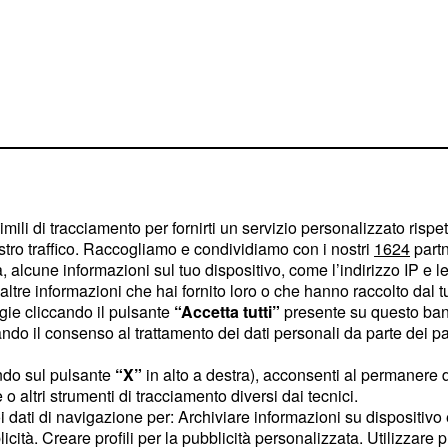
osi 2016: ecco
imili di tracciamento per fornirti un servizio personalizzato rispe
stro traffico. Raccogliamo e condividiamo con i nostri
1624
partn
 alcune informazioni sul tuo dispositivo, come l’indirizzo IP e le 
amento serale con
ltre informazioni che hai fornito loro o che hanno raccolto dal tuo
he la prima puntata andrà
ogie cliccando il pulsante
“Accetta tutti”
presente su questo ban
zo su Canale 5, poi dalla
o il consenso al trattamento dei dati personali da parte dei par
ento si sposterà al
ndo sul pulsante
“X”
in alto a destra), acconsenti al permanere 
 marzo). Per quanto
o altri strumenti di tracciamento diversi dai tecnici.
daytime con il reality
, vi
uoi dati di navigazione per: Archiviare informazioni su dispositivo 
licità. Creare profili per la pubblicità personalizzata. Utilizzare p
 onda una striscia su