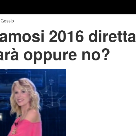
 Gossip
 famosi 2016 dirett
sarà oppure no?