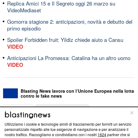
Replica Amici 15 e Il Segreto oggi 26 marzo su
VideoMediaset
Gomorra stagione 2: anticipazioni, novità e debutto del
primo episodio
Spoiler Forbidden fruit: Yildiz chiede aiuto a Cansu
VIDEO
Anticipazioni La Promessa: Catalina ha un altro uomo
VIDEO
Blasting News lavora con l’Unione Europea nella lotta
contro le fake news
ABOUT
LINEA EDITORIALE
Utilizziamo i cookie e tecnologie simili di tracciamento per fornirti un servizio
Questa sezione offre informazioni trasparenti su Blasting
personalizzato rispetto alle tue esigenze di navigazione e per analizzare il
nostro traffico. Raccogliamo e condividiamo con i nostri
1624
partner che si
News, sui nostri processi editoriali e su come ci impegniamo a