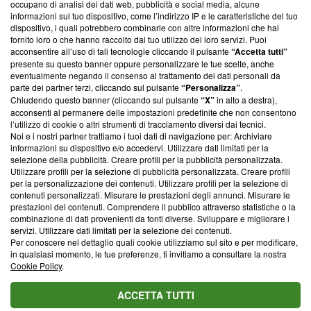
occupano di analisi dei dati web, pubblicità e social media, alcune
creare news di qualità. Inoltre, afferma la nostra aderenza a
informazioni sul tuo dispositivo, come l’indirizzo IP e le caratteristiche del tuo
‘Trust Project - News with Integrity’
Blasting News non è
dispositivo, i quali potrebbero combinarle con altre informazioni che hai
ancora membro del programma, ma ha richiesto di farne
fornito loro o che hanno raccolto dal tuo utilizzo dei loro servizi. Puoi
parte; Trust Project non ha ancora effettuato una verifica di
acconsentire all’uso di tali tecnologie cliccando il pulsante
“Accetta tutti”
conformità agli standard.
presente su questo banner oppure personalizzare le tue scelte, anche
eventualmente negando il consenso al trattamento dei dati personali da
parte dei partner terzi, cliccando sul pulsante
“Personalizza”
.
Su di noi
Chiudendo questo banner (cliccando sul pulsante
“X”
in alto a destra),
acconsenti al permanere delle impostazioni predefinite che non consentono
Team editoriale
l’utilizzo di cookie o altri strumenti di tracciamento diversi dai tecnici.
Noi e i nostri partner trattiamo i tuoi dati di navigazione per: Archiviare
Corporate
informazioni su dispositivo e/o accedervi. Utilizzare dati limitati per la
selezione della pubblicità. Creare profili per la pubblicità personalizzata.
Redazione
Utilizzare profili per la selezione di pubblicità personalizzata. Creare profili
per la personalizzazione dei contenuti. Utilizzare profili per la selezione di
Informativa Privacy
contenuti personalizzati. Misurare le prestazioni degli annunci. Misurare le
prestazioni dei contenuti. Comprendere il pubblico attraverso statistiche o la
Cookie Policy
combinazione di dati provenienti da fonti diverse. Sviluppare e migliorare i
servizi. Utilizzare dati limitati per la selezione dei contenuti.
Blasting SA, IDI CHE-247.845.224, Via Carlo Frasca, 3 - 6900
Per conoscere nel dettaglio quali cookie utilizziamo sul sito e per modificare,
Lugano (Svizzera) Tel:
+39 0690258937
in qualsiasi momento, le tue preferenze, ti invitiamo a consultare la nostra
Cookie Policy
.
© 2026 Blasting News
ACCETTA TUTTI