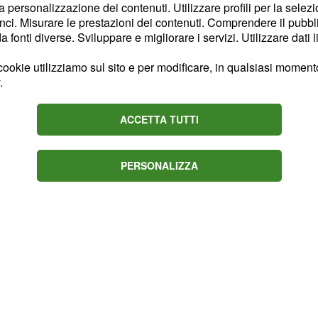
la personalizzazione dei contenuti. Utilizzare profili per la selez
ta la ragazza a fargli i
ci. Misurare le prestazioni dei contenuti. Comprendere il pubblic
icevuta. C’ è da
fonti diverse. Sviluppare e migliorare i servizi. Utilizzare dati l
a
ulgencio
nuovo
ookie utilizziamo sul sito e per modificare, in qualsiasi momento,
zampino di Francisca e
.
 rendere impossibile la
ACCETTA TUTTI
PERSONALIZZA