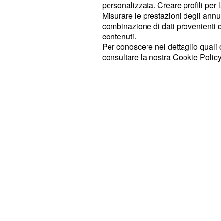
personalizzata. Creare profili per 
nientemeno di Fulgencio, il quale invi
Misurare le prestazioni degli annun
complimenti per la nomina appena r
combinazione di dati provenienti da 
contenuti.
aspettarsi che dietro la nomina di
F
Per conoscere nel dettaglio quali c
ci sia lo 
direttore del manicomio
consultare la nostra
Cookie Policy
che di certo l’uomo farà di tutto per
vita alla giovane Castro.