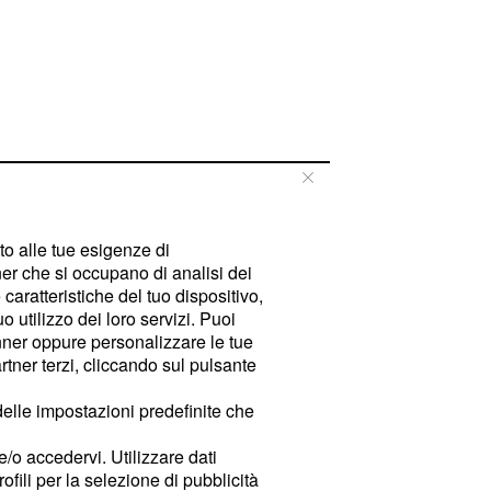
tto alle tue esigenze di
er che si occupano di analisi dei
caratteristiche del tuo dispositivo,
 utilizzo dei loro servizi. Puoi
ner oppure personalizzare le tue
tner terzi, cliccando sul pulsante
delle impostazioni predefinite che
e/o accedervi. Utilizzare dati
rofili per la selezione di pubblicità