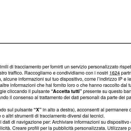
imili di tracciamento per fornirti un servizio personalizzato rispe
stro traffico. Raccogliamo e condividiamo con i nostri
1624
partn
 alcune informazioni sul tuo dispositivo, come l’indirizzo IP e le 
ltre informazioni che hai fornito loro o che hanno raccolto dal tuo
con il responsabile
ogie cliccando il pulsante
“Accetta tutti”
presente su questo ban
porto di confidenza,
o il consenso al trattamento dei dati personali da parte dei par
a situazione dei
ndo sul pulsante
“X”
in alto a destra), acconsenti al permanere 
 ad elettroshock. Mentre
o altri strumenti di tracciamento diversi dai tecnici.
 pensieri, ecco che
uoi dati di navigazione per: Archiviare informazioni su dispositivo 
licità. Creare profili per la pubblicità personalizzata. Utilizzare p
a sua camera: si tratta