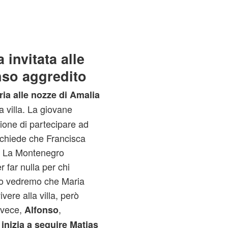
 invitata alle
nso aggredito
ria alle nozze di Amalia
la villa. La giovane
zione di partecipare ad
 chiede che Francisca
. La Montenegro
r far nulla per chi
to vedremo che Maria
vere alla villa, però
nvece,
,
Alfonso
,
inizia a seguire
Matias