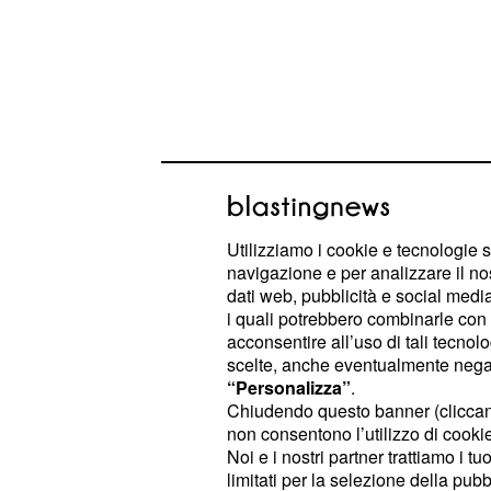
Utilizziamo i cookie e tecnologie s
navigazione e per analizzare il no
dati web, pubblicità e social media,
i quali potrebbero combinarle con a
Questo la amareggia molto, perché 
acconsentire all’uso di tali tecnol
precedente aveva instaurato un rap
scelte, anche eventualmente negand
“Personalizza”
.
discutendo con lui come migliorare l
Chiudendo questo banner (clicca
pazienti, compresi quelli sottoposti
non consentono l’utilizzo di cookie 
la figlia di Pepa è assorta in questi
Noi e i nostri partner trattiamo i t
limitati per la selezione della pubb
qualcuno improvvisamente entra nell