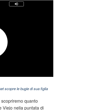
t scopre le bugie di sua figlia
i scopriremo quanto
e Viejo nella puntata di