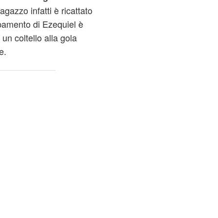
gazzo infatti è ricattato
mpamento di Ezequiel è
un coltello alla gola
e.