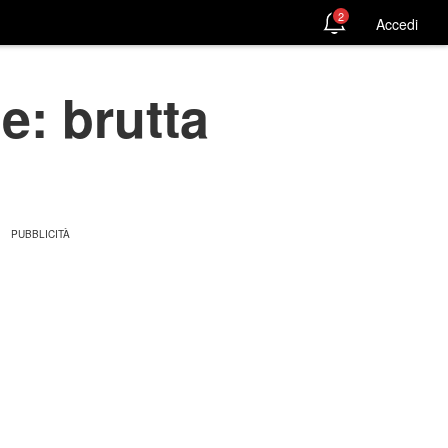
2
Accedi
le: brutta