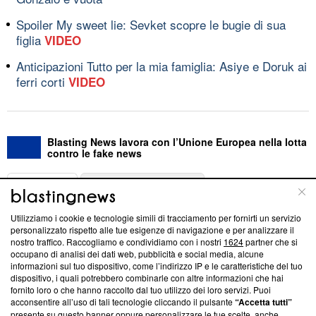
Spoiler My sweet lie: Sevket scopre le bugie di sua
figlia
VIDEO
Anticipazioni Tutto per la mia famiglia: Asiye e Doruk ai
ferri corti
VIDEO
Blasting News lavora con l’Unione Europea nella lotta
contro le fake news
ABOUT
LINEA EDITORIALE
Utilizziamo i cookie e tecnologie simili di tracciamento per fornirti un servizio
Questa sezione offre informazioni trasparenti su Blasting
personalizzato rispetto alle tue esigenze di navigazione e per analizzare il
nostro traffico. Raccogliamo e condividiamo con i nostri
1624
partner che si
News, sui nostri processi editoriali e su come ci impegniamo a
occupano di analisi dei dati web, pubblicità e social media, alcune
creare news di qualità. Inoltre, afferma la nostra aderenza a
informazioni sul tuo dispositivo, come l’indirizzo IP e le caratteristiche del tuo
‘Trust Project - News with Integrity’
Blasting News non è
dispositivo, i quali potrebbero combinarle con altre informazioni che hai
ancora membro del programma, ma ha richiesto di farne
fornito loro o che hanno raccolto dal tuo utilizzo dei loro servizi. Puoi
parte; Trust Project non ha ancora effettuato una verifica di
acconsentire all’uso di tali tecnologie cliccando il pulsante
“Accetta tutti”
conformità agli standard.
presente su questo banner oppure personalizzare le tue scelte, anche