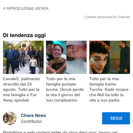
© RIPRODUZIONE VIETATA
Content sponsored by Outbrain
Di tendenza oggi
Canale5, palinsesto
Tutto per la mia
Tutto per la mia
stravolto dal 24
famiglia puntate
famiglia trame
agosto: Tutto per la
turche: Doruk perde
Turche: Kadir scopre
mia famiglia e Far
la vita il giorno del
che Akif ha tolto la
Away spostati
suo compleanno
vita a suo padre
Chiara News
SEGUI
Contributor
Redattrice e web content writer da circa dieci anni, lavoro nel