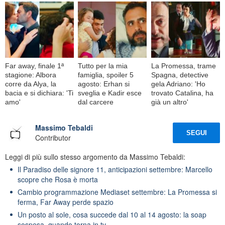
Far away, finale 1ª
Tutto per la mia
La Promessa, trame
stagione: Albora
famiglia, spoiler 5
Spagna, detective
corre da Alya, la
agosto: Erhan si
gela Adriano: 'Ho
bacia e si dichiara: 'Ti
sveglia e Kadir esce
trovato Catalina, ha
amo'
dal carcere
già un altro'
Massimo Tebaldi
SEGUI
Contributor
Leggi di più sullo stesso argomento da Massimo Tebaldi:
Il Paradiso delle signore 11, anticipazioni settembre: Marcello
scopre che Rosa è morta
Cambio programmazione Mediaset settembre: La Promessa si
ferma, Far Away perde spazio
Un posto al sole, cosa succede dal 10 al 14 agosto: la soap
sospesa, quando torna in tv