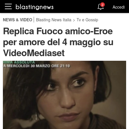
2
Accedi
NEWS & VIDEO
Blasting News Italia
>
Tv e Gossip
Replica Fuoco amico-Eroe
per amore del 4 maggio su
VideoMediaset