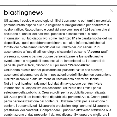
ABOUT
LINEA EDITORIALE
Utilizziamo i cookie e tecnologie simili di tracciamento per fornirti un servizio
Questa sezione offre informazioni trasparenti su Blasting
personalizzato rispetto alle tue esigenze di navigazione e per analizzare il
nostro traffico. Raccogliamo e condividiamo con i nostri
1624
partner che si
News, sui nostri processi editoriali e su come ci impegniamo a
occupano di analisi dei dati web, pubblicità e social media, alcune
creare news di qualità. Inoltre, afferma la nostra aderenza a
informazioni sul tuo dispositivo, come l’indirizzo IP e le caratteristiche del tuo
‘Trust Project - News with Integrity’
Blasting News non è
dispositivo, i quali potrebbero combinarle con altre informazioni che hai
ancora membro del programma, ma ha richiesto di farne
fornito loro o che hanno raccolto dal tuo utilizzo dei loro servizi. Puoi
parte; Trust Project non ha ancora effettuato una verifica di
acconsentire all’uso di tali tecnologie cliccando il pulsante
“Accetta tutti”
conformità agli standard.
presente su questo banner oppure personalizzare le tue scelte, anche
eventualmente negando il consenso al trattamento dei dati personali da
parte dei partner terzi, cliccando sul pulsante
“Personalizza”
.
Su di noi
Chiudendo questo banner (cliccando sul pulsante
“X”
in alto a destra),
acconsenti al permanere delle impostazioni predefinite che non consentono
Team editoriale
l’utilizzo di cookie o altri strumenti di tracciamento diversi dai tecnici.
Noi e i nostri partner trattiamo i tuoi dati di navigazione per: Archiviare
Corporate
informazioni su dispositivo e/o accedervi. Utilizzare dati limitati per la
selezione della pubblicità. Creare profili per la pubblicità personalizzata.
Redazione
Utilizzare profili per la selezione di pubblicità personalizzata. Creare profili
per la personalizzazione dei contenuti. Utilizzare profili per la selezione di
Informativa Privacy
contenuti personalizzati. Misurare le prestazioni degli annunci. Misurare le
prestazioni dei contenuti. Comprendere il pubblico attraverso statistiche o la
Cookie Policy
combinazione di dati provenienti da fonti diverse. Sviluppare e migliorare i