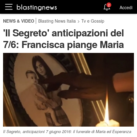
2
Accedi
NEWS & VIDEO
Blasting News Italia
>
Tv e Gossip
'Il Segreto' anticipazioni del
7/6: Francisca piange Maria
Il Segreto, anticipazioni 7 giugno 2016: il funerale di Maria ed Esperanza