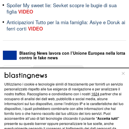
Spoiler My sweet lie: Sevket scopre le bugie di sua
figlia
VIDEO
Anticipazioni Tutto per la mia famiglia: Asiye e Doruk ai
ferri corti
VIDEO
Blasting News lavora con l’Unione Europea nella lotta
contro le fake news
ABOUT
LINEA EDITORIALE
Utilizziamo i cookie e tecnologie simili di tracciamento per fornirti un servizio
Questa sezione offre informazioni trasparenti su Blasting
personalizzato rispetto alle tue esigenze di navigazione e per analizzare il
nostro traffico. Raccogliamo e condividiamo con i nostri
1624
partner che si
News, sui nostri processi editoriali e su come ci impegniamo a
occupano di analisi dei dati web, pubblicità e social media, alcune
creare news di qualità. Inoltre, afferma la nostra aderenza a
informazioni sul tuo dispositivo, come l’indirizzo IP e le caratteristiche del tuo
‘Trust Project - News with Integrity’
Blasting News non è
dispositivo, i quali potrebbero combinarle con altre informazioni che hai
ancora membro del programma, ma ha richiesto di farne
fornito loro o che hanno raccolto dal tuo utilizzo dei loro servizi. Puoi
parte; Trust Project non ha ancora effettuato una verifica di
acconsentire all’uso di tali tecnologie cliccando il pulsante
“Accetta tutti”
conformità agli standard.
presente su questo banner oppure personalizzare le tue scelte, anche
eventualmente negando il consenso al trattamento dei dati personali da