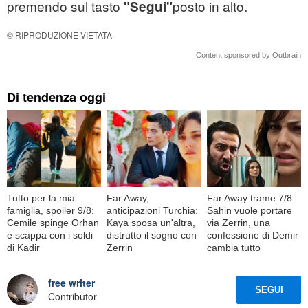
premendo sul tasto
posto in alto.
"Segui"
© RIPRODUZIONE VIETATA
Content sponsored by Outbrain
Di tendenza oggi
Tutto per la mia
Far Away,
Far Away trame 7/8:
famiglia, spoiler 9/8:
anticipazioni Turchia:
Sahin vuole portare
Cemile spinge Orhan
Kaya sposa un'altra,
via Zerrin, una
e scappa con i soldi
distrutto il sogno con
confessione di Demir
di Kadir
Zerrin
cambia tutto
free writer
SEGUI
Contributor