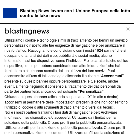
Blasting News lavora con l’Unione Europea nella lotta
contro le fake news
ABOUT
LINEA EDITORIALE
Utilizziamo i cookie e tecnologie simili di tracciamento per fornirti un servizio
personalizzato rispetto alle tue esigenze di navigazione e per analizzare il
Questa sezione offre informazioni trasparenti su Blasting
nostro traffico. Raccogliamo e condividiamo con i nostri
1624
partner che si
News, sui nostri processi editoriali e su come ci impegniamo a
occupano di analisi dei dati web, pubblicità e social media, alcune
creare news di qualità. Inoltre, afferma la nostra aderenza a
informazioni sul tuo dispositivo, come l’indirizzo IP e le caratteristiche del tuo
‘Trust Project - News with Integrity’
Blasting News non è
dispositivo, i quali potrebbero combinarle con altre informazioni che hai
fornito loro o che hanno raccolto dal tuo utilizzo dei loro servizi. Puoi
ancora membro del programma, ma ha richiesto di farne
acconsentire all’uso di tali tecnologie cliccando il pulsante
“Accetta tutti”
parte; Trust Project non ha ancora effettuato una verifica di
presente su questo banner oppure personalizzare le tue scelte, anche
conformità agli standard.
eventualmente negando il consenso al trattamento dei dati personali da
parte dei partner terzi, cliccando sul pulsante
“Personalizza”
.
Su di noi
Chiudendo questo banner (cliccando sul pulsante
“X”
in alto a destra),
acconsenti al permanere delle impostazioni predefinite che non consentono
Team editoriale
l’utilizzo di cookie o altri strumenti di tracciamento diversi dai tecnici.
Noi e i nostri partner trattiamo i tuoi dati di navigazione per: Archiviare
Corporate
informazioni su dispositivo e/o accedervi. Utilizzare dati limitati per la
selezione della pubblicità. Creare profili per la pubblicità personalizzata.
Redazione
Utilizzare profili per la selezione di pubblicità personalizzata. Creare profili
per la personalizzazione dei contenuti. Utilizzare profili per la selezione di