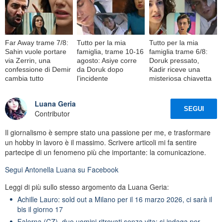
Far Away trame 7/8:
Tutto per la mia
Tutto per la mia
Sahin vuole portare
famiglia, trame 10-16
famiglia trame 6/8:
via Zerrin, una
agosto: Asiye corre
Doruk pressato,
confessione di Demir
da Doruk dopo
Kadir riceve una
cambia tutto
l’incidente
misteriosa chiavetta
Luana Geria
SEGUI
Contributor
Il giornalismo è sempre stato una passione per me, e trasformare
un hobby in lavoro è il massimo. Scrivere articoli mi fa sentire
partecipe di un fenomeno più che importante: la comunicazione.
Segui
Antonella Luana
su Facebook
Leggi di più sullo stesso argomento da Luana Geria:
Achille Lauro: sold out a Milano per il 16 marzo 2026, ci sarà il
bis il giorno 17
Falerna (CZ), due uomini ritrovati senza vita: si indaga per