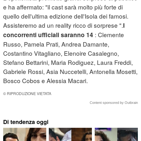
e ha affermato: "il cast sarà molto più forte di
quello dell'ultima edizione dell'Isola dei famosi.
Assisteremo ad un reality ricco di sorprese ".
I
: Clemente
concorrenti ufficiali saranno 14
Russo, Pamela Prati, Andrea Damante,
Costantino Vitagliano, Elenoire Casalegno,
Stefano Bettarini, Maria Rodiguez, Laura Freddi,
Gabriele Rossi, Asia Nuccetelli, Antonella Mosetti,
Bosco Cobos e Alessia Macari.
© RIPRODUZIONE VIETATA
Content sponsored by Outbrain
Di tendenza oggi