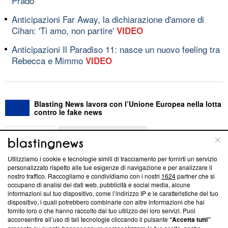
Prado
Anticipazioni Far Away, la dichiarazione d'amore di
Cihan: 'Ti amo, non partire'
VIDEO
Anticipazioni Il Paradiso 11: nasce un nuovo feeling tra
Rebecca e Mimmo
VIDEO
Blasting News lavora con l’Unione Europea nella lotta
contro le fake news
ABOUT
LINEA EDITORIALE
Utilizziamo i cookie e tecnologie simili di tracciamento per fornirti un servizio
Questa sezione offre informazioni trasparenti su Blasting
personalizzato rispetto alle tue esigenze di navigazione e per analizzare il
nostro traffico. Raccogliamo e condividiamo con i nostri
1624
partner che si
News, sui nostri processi editoriali e su come ci impegniamo a
occupano di analisi dei dati web, pubblicità e social media, alcune
creare news di qualità. Inoltre, afferma la nostra aderenza a
informazioni sul tuo dispositivo, come l’indirizzo IP e le caratteristiche del tuo
‘Trust Project - News with Integrity’
Blasting News non è
dispositivo, i quali potrebbero combinarle con altre informazioni che hai
ancora membro del programma, ma ha richiesto di farne
fornito loro o che hanno raccolto dal tuo utilizzo dei loro servizi. Puoi
parte; Trust Project non ha ancora effettuato una verifica di
acconsentire all’uso di tali tecnologie cliccando il pulsante
“Accetta tutti”