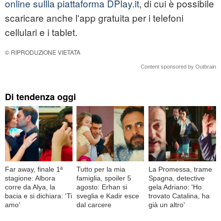
online sullla piattaforma DPlay.it
, di cui è possibile
scaricare anche l'app gratuita per i telefoni
cellulari e i tablet.
© RIPRODUZIONE VIETATA
Content sponsored by Outbrain
Di tendenza oggi
Far away, finale 1ª
Tutto per la mia
La Promessa, trame
stagione: Albora
famiglia, spoiler 5
Spagna, detective
corre da Alya, la
agosto: Erhan si
gela Adriano: 'Ho
bacia e si dichiara: 'Ti
sveglia e Kadir esce
trovato Catalina, ha
amo'
dal carcere
già un altro'