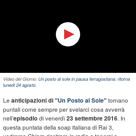
Video del Giorno:
Un posto al sole in pausa ferragostiana: ritorna
lunedì 24 agosto
Le
tornano
anticipazioni di "
Un Posto al Sole
"
puntali come sempre per svelarci cosa avverrà
nell’
di venerdì
. In
episodio
23 settembre 2016
questa puntata della soap italiana di Rai 3,
vedremo Chiara rientrare in radio e tenersi a