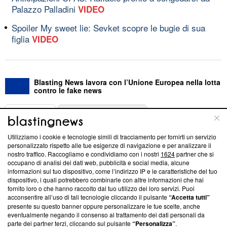
Palazzo Palladini
VIDEO
Spoiler My sweet lie: Sevket scopre le bugie di sua
figlia
VIDEO
Blasting News lavora con l’Unione Europea nella lotta
contro le fake news
ABOUT
LINEA EDITORIALE
Utilizziamo i cookie e tecnologie simili di tracciamento per fornirti un servizio
Questa sezione offre informazioni trasparenti su Blasting
personalizzato rispetto alle tue esigenze di navigazione e per analizzare il
nostro traffico. Raccogliamo e condividiamo con i nostri
1624
partner che si
News, sui nostri processi editoriali e su come ci impegniamo a
occupano di analisi dei dati web, pubblicità e social media, alcune
creare news di qualità. Inoltre, afferma la nostra aderenza a
informazioni sul tuo dispositivo, come l’indirizzo IP e le caratteristiche del tuo
‘Trust Project - News with Integrity’
Blasting News non è
dispositivo, i quali potrebbero combinarle con altre informazioni che hai
ancora membro del programma, ma ha richiesto di farne
fornito loro o che hanno raccolto dal tuo utilizzo dei loro servizi. Puoi
parte; Trust Project non ha ancora effettuato una verifica di
acconsentire all’uso di tali tecnologie cliccando il pulsante
“Accetta tutti”
conformità agli standard.
presente su questo banner oppure personalizzare le tue scelte, anche
eventualmente negando il consenso al trattamento dei dati personali da
parte dei partner terzi, cliccando sul pulsante
“Personalizza”
.
Su di noi