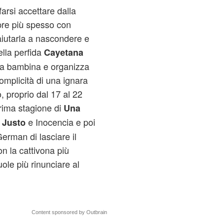
farsi accettare dalla
pre più spesso con
aiutarla a nascondere e
ella perfida
Cayetana
lla bambina e organizza
complicità di una ignara
 proprio dal 17 al 22
 prima stagione di
Una
i
e Inocencia e poi
Justo
erman di lasciare il
n la cattivona più
ole più rinunciare al
Content sponsored by Outbrain