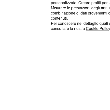
personalizzata. Creare profili per 
a casa della sua ex amante. Guber
Misurare le prestazioni degli annun
è ancora viva e che Manuela la sta 
combinazione di dati provenienti da 
38. Inoltre, aiuta Justo a sfuggire al
contenuti.
Per conoscere nel dettaglio quali c
consultare la nostra
Cookie Policy