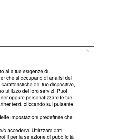
tto alle tue esigenze di
er che si occupano di analisi dei
caratteristiche del tuo dispositivo,
 utilizzo dei loro servizi. Puoi
ner oppure personalizzare le tue
tner terzi, cliccando sul pulsante
delle impostazioni predefinite che
e/o accedervi. Utilizzare dati
rofili per la selezione di pubblicità