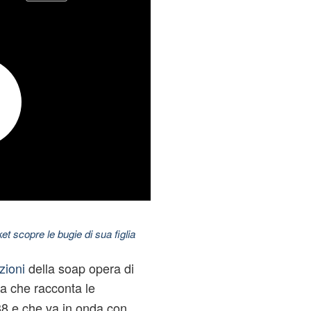
t scopre le bugie di sua figlia
zioni
della soap opera di
a che racconta le
 38 e che va in onda con