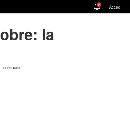
2
Accedi
obre: la