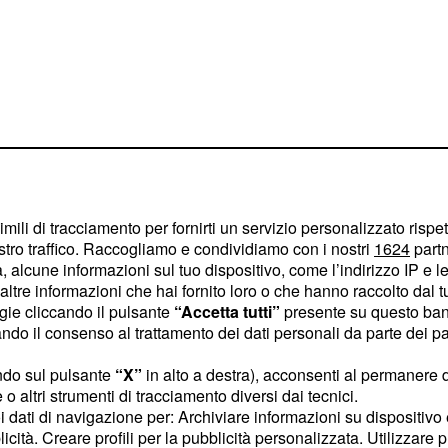
l 22 ottobre sono molto
imili di tracciamento per fornirti un servizio personalizzato rispe
zzare l'attenzione del
stro traffico. Raccogliamo e condividiamo con i nostri
1624
partn
za, seppur soffrendo,
 alcune informazioni sul tuo dispositivo, come l’indirizzo IP e le 
ltre informazioni che hai fornito loro o che hanno raccolto dal tuo
Ramon e lo invita a non
ogie cliccando il pulsante
“Accetta tutti”
presente su questo ban
Lourdes ma a tornare con
o il consenso al trattamento dei dati personali da parte dei par
 per questa scelta. Nel
ndo sul pulsante
“X”
in alto a destra), acconsenti al permanere 
ciare
per
Justo
o altri strumenti di tracciamento diversi dai tecnici.
vero e proprio colpo di
uoi dati di navigazione per: Archiviare informazioni su dispositivo 
cato e si nasconde proprio
licità. Creare profili per la pubblicità personalizzata. Utilizzare p