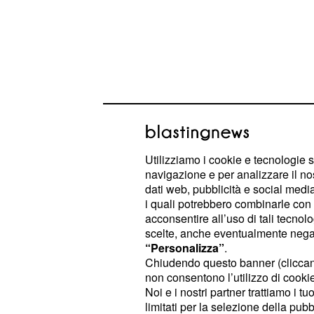
Inocencia in pericolo
Le anticipazioni di Una Vita
dal 17 a
Utilizziamo i cookie e tecnologie s
interessanti e ci dicono che a catali
navigazione e per analizzare il no
pubblico sarà anche Trini. La ragaz
dati web, pubblicità e social media,
i quali potrebbero combinarle con a
decide di parlare apertamente con 
acconsentire all’uso di tali tecnol
distruggere il suo matrimonio con 
scelte, anche eventualmente negand
lei. La signora Palacios è raggiante
“Personalizza”
.
Chiudendo questo banner (clicca
frattempo, German decide di denun
non consentono l’utilizzo di cookie 
l'aggressione a Cayetana ma c'è un 
Noi e i nostri partner trattiamo i t
scena: infatti, l'uomo si sente brac
limitati per la selezione della pubb