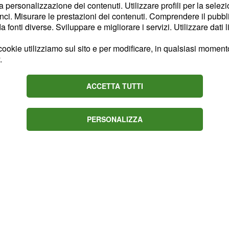
la personalizzazione dei contenuti. Utilizzare profili per la selez
n scopre che
Inocencia
ci. Misurare le prestazioni dei contenuti. Comprendere il pubblic
per riportare ad Acacias
fonti diverse. Sviluppare e migliorare i servizi. Utilizzare dati l
la Guardia Civile.
ookie utilizziamo sul sito e per modificare, in qualsiasi momento,
.
ACCETTA TUTTI
PERSONALIZZA