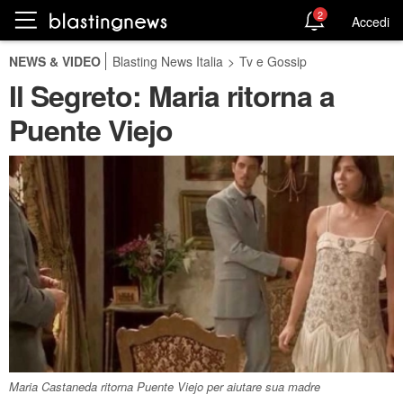
2
Accedi
NEWS & VIDEO
Blasting News Italia
>
Tv e Gossip
Il Segreto: Maria ritorna a
Puente Viejo
Maria Castaneda ritorna Puente Viejo per aiutare sua madre