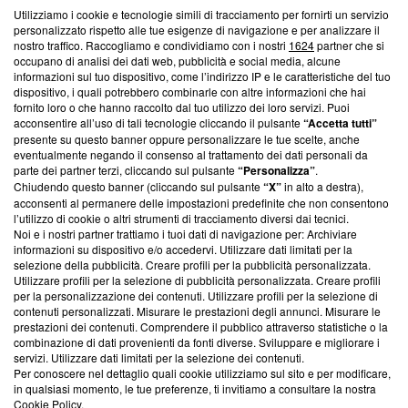
Utilizziamo i cookie e tecnologie simili di tracciamento per fornirti un servizio
Questa sezione offre informazioni trasparenti su Blasting
personalizzato rispetto alle tue esigenze di navigazione e per analizzare il
nostro traffico. Raccogliamo e condividiamo con i nostri
1624
partner che si
News, sui nostri processi editoriali e su come ci impegniamo a
occupano di analisi dei dati web, pubblicità e social media, alcune
creare news di qualità. Inoltre, afferma la nostra aderenza a
informazioni sul tuo dispositivo, come l’indirizzo IP e le caratteristiche del tuo
‘Trust Project - News with Integrity’
Blasting News non è
dispositivo, i quali potrebbero combinarle con altre informazioni che hai
ancora membro del programma, ma ha richiesto di farne
fornito loro o che hanno raccolto dal tuo utilizzo dei loro servizi. Puoi
parte; Trust Project non ha ancora effettuato una verifica di
acconsentire all’uso di tali tecnologie cliccando il pulsante
“Accetta tutti”
conformità agli standard.
presente su questo banner oppure personalizzare le tue scelte, anche
eventualmente negando il consenso al trattamento dei dati personali da
parte dei partner terzi, cliccando sul pulsante
“Personalizza”
.
Su di noi
Chiudendo questo banner (cliccando sul pulsante
“X”
in alto a destra),
acconsenti al permanere delle impostazioni predefinite che non consentono
Team editoriale
l’utilizzo di cookie o altri strumenti di tracciamento diversi dai tecnici.
Noi e i nostri partner trattiamo i tuoi dati di navigazione per: Archiviare
Corporate
informazioni su dispositivo e/o accedervi. Utilizzare dati limitati per la
selezione della pubblicità. Creare profili per la pubblicità personalizzata.
Redazione
Utilizzare profili per la selezione di pubblicità personalizzata. Creare profili
per la personalizzazione dei contenuti. Utilizzare profili per la selezione di
Informativa Privacy
contenuti personalizzati. Misurare le prestazioni degli annunci. Misurare le
prestazioni dei contenuti. Comprendere il pubblico attraverso statistiche o la
Cookie Policy
combinazione di dati provenienti da fonti diverse. Sviluppare e migliorare i
servizi. Utilizzare dati limitati per la selezione dei contenuti.
Blasting SA, IDI CHE-247.845.224, Via Carlo Frasca, 3 - 6900
Per conoscere nel dettaglio quali cookie utilizziamo sul sito e per modificare,
Lugano (Svizzera) Tel:
+39 0690258937
in qualsiasi momento, le tue preferenze, ti invitiamo a consultare la nostra
Cookie Policy
.