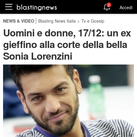
2
Accedi
NEWS & VIDEO
Blasting News Italia
>
Tv e Gossip
Uomini e donne, 17/12: un ex
gieffino alla corte della bella
Sonia Lorenzini