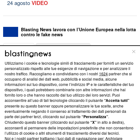
24 agosto
VIDEO
Blasting News lavora con l’Unione Europea nella lotta
contro le fake news
ABOUT
LINEA EDITORIALE
Utilizziamo i cookie e tecnologie simili di tracciamento per fornirti un servizio
Questa sezione offre informazioni trasparenti su Blasting
personalizzato rispetto alle tue esigenze di navigazione e per analizzare il
nostro traffico. Raccogliamo e condividiamo con i nostri
1624
partner che si
News, sui nostri processi editoriali e su come ci impegniamo a
occupano di analisi dei dati web, pubblicità e social media, alcune
creare news di qualità. Inoltre, afferma la nostra aderenza a
informazioni sul tuo dispositivo, come l’indirizzo IP e le caratteristiche del tuo
‘Trust Project - News with Integrity’
Blasting News non è
dispositivo, i quali potrebbero combinarle con altre informazioni che hai
ancora membro del programma, ma ha richiesto di farne
fornito loro o che hanno raccolto dal tuo utilizzo dei loro servizi. Puoi
parte; Trust Project non ha ancora effettuato una verifica di
acconsentire all’uso di tali tecnologie cliccando il pulsante
“Accetta tutti”
conformità agli standard.
presente su questo banner oppure personalizzare le tue scelte, anche
eventualmente negando il consenso al trattamento dei dati personali da
parte dei partner terzi, cliccando sul pulsante
“Personalizza”
.
Su di noi
Chiudendo questo banner (cliccando sul pulsante
“X”
in alto a destra),
acconsenti al permanere delle impostazioni predefinite che non consentono
Team editoriale
l’utilizzo di cookie o altri strumenti di tracciamento diversi dai tecnici.
Noi e i nostri partner trattiamo i tuoi dati di navigazione per: Archiviare